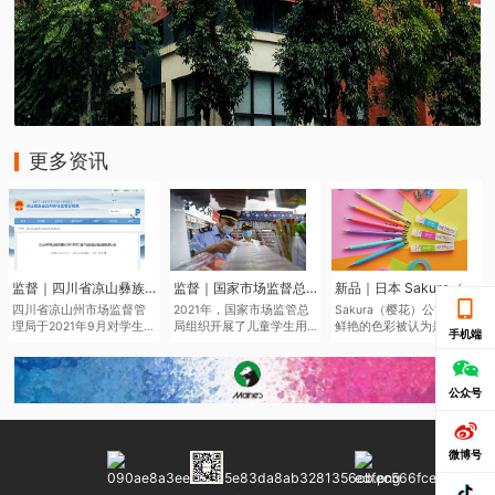
更多资讯
监督｜四川省凉山彝族自治州市场监督管理局于近日发布了2021年第二批产品质量监督抽查结果
监督｜国家市场监督总局通报儿童学生用品产品2021年抽查情况
新品｜日本 Sakura（樱花）将于6月中旬推出全新色系的“Sakura Color Products”自动铅笔与橡皮擦
四川省凉山州市场监督管
2021年，国家市场监管总
Sakura（樱花）公司鉴于
理局于2021年9月对学生文
局组织开展了儿童学生用
鲜艳的色彩被认为是2022
手机端
具、儿童及婴幼儿服装等
品产品质量国家监督抽
年的色彩趋势，该品牌现
儿童学生用品开展质量监
查，共抽查了2050家企业
在正在扩大其产品范围，
督抽查545批次。其中，儿
生产的2186批次儿童学生
本次“Sakura Color
童学生用品监督抽查307批
用品，涉及玩具、童车、
Products”新系列包括六种
公众号
次，合格275批次，不合格
童鞋、儿童及婴幼儿服
新的鲜艳色彩的机械铅笔
32批次，合格产品发现率
装、学生文具、机动车儿
和三种新的橡皮擦，每种
为10.42%。
童乘员用约束系统、运动
都是限量的。
微博号
头盔等7种产品。其中，学
生文具抽查不合格率
7.0%，主要涉及浙江省、