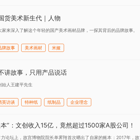
国货美术新生代｜人物
大家来深入了解这个年轻的国产美术画材品牌，一探其背后的品牌故事。
品牌故事
美术画材
米娅
不讲故事，只用产品说话
创始人王建平先生
精英访谈
特种纸
纸制品
企业理念
本”：文创收入15亿，竟然超过1500家A股公司！
布力论坛上，故宫博物院院长单霁翔首次晒出了自家的账本：2017年，故