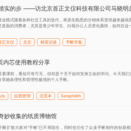
踏实的步 ——访北京首正文仪科技有限公司马晓明
商业模式随着各种社交工具的迭代，将原先熟悉的分销体系变得越来越场
是直面的消费者，尤其是青少年学生、白领办公人员变化最快，如何在这
首正文仪
北京
精英访谈
手帐市集
s活页内芯使用教程分享
要课程，看似可有可无，但却是个关于如何安身立命的学问。今天我们邀请到活页控
分享她条理性和管理性极强的个人手帐。
uts
自我管理
活页本
Seraphilith
奇妙收集的纸质博物馆
不断扩散大家对“手帐”已不再陌生，同时也衍生了众多手帐制作的创新