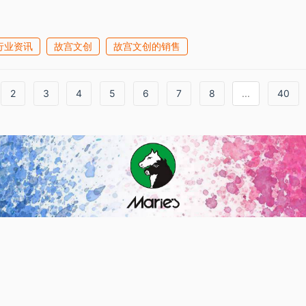
行业资讯
故宫文创
故宫文创的销售
2
3
4
5
6
7
8
...
40