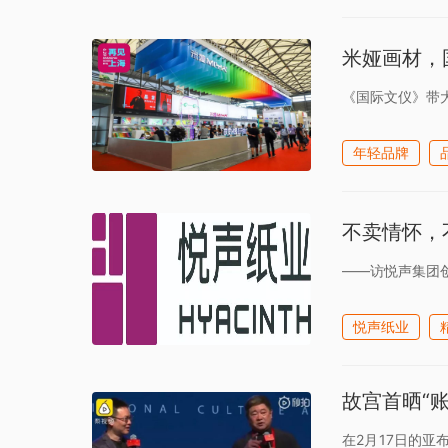
米娅画材，
《国际文仪》带
年轻品牌
不卖情怀，
——访悦声集团
悦声纸业
故宫首晒“账
在2月17日的亚