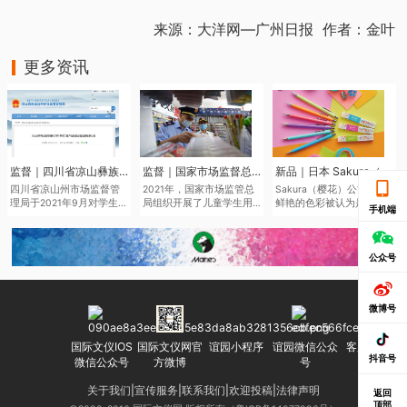
来源：大洋网—广州日报 作者：金叶
更多资讯
监督｜四川省凉山彝族自治州市场监督管理局于近日发布了2021年第二批产品质量监督抽查结果
监督｜国家市场监督总局通报儿童学生用品产品2021年抽查情况
新品｜日本 Sakura（樱花）将于6月中旬推出全新色系的“Sakura Color Products”自动铅笔与橡皮擦
四川省凉山州市场监督管
2021年，国家市场监管总
Sakura（樱花）公司鉴于
理局于2021年9月对学生文
局组织开展了儿童学生用
鲜艳的色彩被认为是2022
手机端
具、儿童及婴幼儿服装等
品产品质量国家监督抽
年的色彩趋势，该品牌现
儿童学生用品开展质量监
查，共抽查了2050家企业
在正在扩大其产品范围，
督抽查545批次。其中，儿
生产的2186批次儿童学生
本次“Sakura Color
童学生用品监督抽查307批
用品，涉及玩具、童车、
Products”新系列包括六种
公众号
次，合格275批次，不合格
童鞋、儿童及婴幼儿服
新的鲜艳色彩的机械铅笔
32批次，合格产品发现率
装、学生文具、机动车儿
和三种新的橡皮擦，每种
为10.42%。
童乘员用约束系统、运动
都是限量的。
微博号
头盔等7种产品。其中，学
生文具抽查不合格率
7.0%，主要涉及浙江省、
国际文仪IOS
国际文仪网官
谊园小程序
谊园微信公众
客服微信号
广东省等产地的生产企
抖音号
微信公众号
方微博
号
业。
关于我们
|
宣传服务
|
联系我们
|
欢迎投稿
|
法律声明
返回
顶部