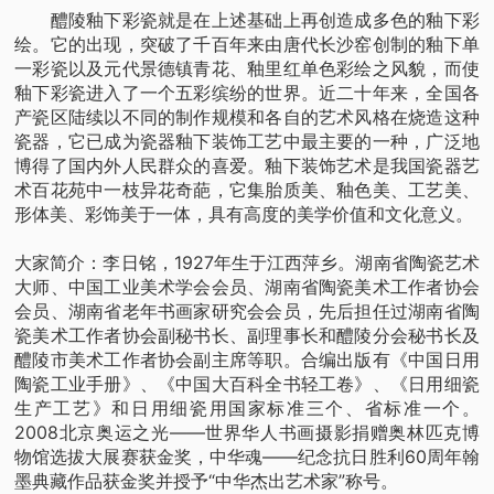
醴陵釉下彩瓷就是在上述基础上再创造成多色的釉下彩
绘。它的出现，突破了千百年来由唐代长沙窑创制的釉下单
一彩瓷以及元代景德镇青花、釉里红单色彩绘之风貌，而使
釉下彩瓷进入了一个五彩缤纷的世界。近二十年来，全国各
产瓷区陆续以不同的制作规模和各自的艺术风格在烧造这种
瓷器，它已成为瓷器釉下装饰工艺中最主要的一种，广泛地
博得了国内外人民群众的喜爱。釉下装饰艺术是我国瓷器艺
术百花苑中一枝异花奇葩，它集胎质美、釉色美、工艺美、
形体美、彩饰美于一体，具有高度的美学价值和文化意义。
大家简介：李日铭，1927年生于江西萍乡。湖南省陶瓷艺术
大师、中国工业美术学会会员、湖南省陶瓷美术工作者协会
会员、湖南省老年书画家研究会会员，先后担任过湖南省陶
瓷美术工作者协会副秘书长、副理事长和醴陵分会秘书长及
醴陵市美术工作者协会副主席等职。合编出版有《中国日用
陶瓷工业手册》、《中国大百科全书轻工卷》、《日用细瓷
生产工艺》和日用细瓷用国家标准三个、省标准一个。
2008北京奥运之光——世界华人书画摄影捐赠奥林匹克博
物馆选拔大展赛获金奖，中华魂——纪念抗日胜利60周年翰
墨典藏作品获金奖并授予“中华杰出艺术家”称号。