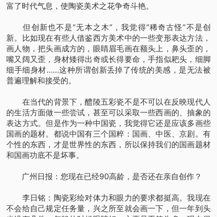
富了时代气息，使陶瓷美术之花争奇斗艳。
但创新也不是“无本之木”，我觉得“稀奇古怪”不是创
新。比如现在有些人借鉴西方美术中的一些变形表达方法，
画人物，把头画成方的，眼睛眉毛画在额头上，鼻头歪的，
嘴又阔又歪，身材矮得出奇或长得要命，手指似耙头，细脚
细手细身材……这种所谓创新丢掉了传统的美感，是无法被
普遍理解和接受的。
在当代的背景下，醴陵五彩瓷不是不可以在反映现代人
的生活方面做一些尝试，甚至可以采取一些西画的、抽象的
表达方式。但是作为一种中国瓷，我觉得它还是应该多画些
国画的题材。都说中国有三个国粹：国画、中医、京剧。有
个性的东西，才是世界性的东西，所以保持我们的国画题材
和国画功底不是坏事。
广州日报：您现在已经90高龄，是否还在亲自创作？
李日铭：陶瓷彩绘对体力和眼力的要求都挺高。我现在
不会给自己规定任务量，兴之所至就会画一下，但一年到头