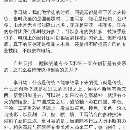
李日铭：我们做学徒的时候，画瓷器都是靠下苦功夫操
练。当时我画的是国画题材，工兼写多，翎毛是松鹤、公鸡
多，山水是无名景浅降山水多，花卉是菊花、梅花多。现在
的条件比我们那时候好多了，可以参考的资料多、技法手段
也多。电脑上的设计图可以很容易移植到陶瓷上。但归根结
底，真正的原创还是得靠人本身，还是得不断提高自己的专
业技能，不能依靠电脑。
广州日报： 醴陵瓷能有今天和它一直在创新是有关系
的，您怎么看待传统和创新的关系？
李日铭：什么是传统？能够继承下来的优点就是传统。
什么是创新？就是在过去的基础之上，你得不断地有新东
西、新意识加进去。可以说，如果没有创新精神，就没有今
天的醴陵瓷。新中国成立之后，醴陵釉下彩在白描、本色、
平涂、工笔重彩的基础上，发展出罩色、接色、复色、汾水
与淡彩，以及刻、印、贴、喷、填、工写结合的多种技法，
灌输了新鲜血液。更可喜的是，当前除本行业人员不断努力
外，相关高校与画院等专业美术人员来工厂，参与创作，丰