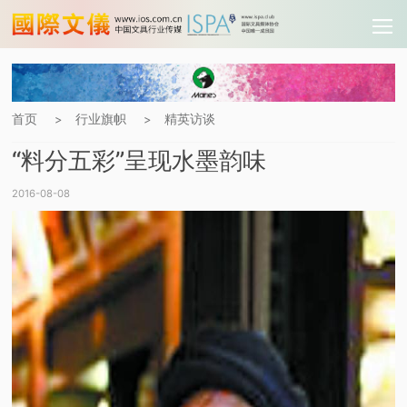
首页
行业旗帜
精英访谈
>
>
“料分五彩”呈现水墨韵味
2016-08-08