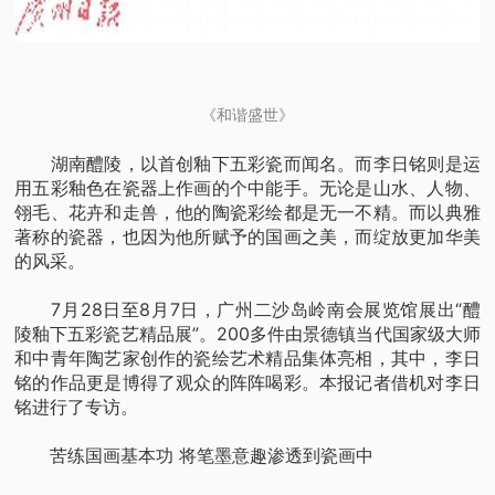
《和谐盛世》
湖南醴陵，以首创釉下五彩瓷而闻名。而李日铭则是运
用五彩釉色在瓷器上作画的个中能手。无论是山水、人物、
翎毛、花卉和走兽，他的陶瓷彩绘都是无一不精。而以典雅
著称的瓷器，也因为他所赋予的国画之美，而绽放更加华美
的风采。
7月28日至8月7日，广州二沙岛岭南会展览馆展出“醴
陵釉下五彩瓷艺精品展”。200多件由景德镇当代国家级大师
和中青年陶艺家创作的瓷绘艺术精品集体亮相，其中，李日
铭的作品更是博得了观众的阵阵喝彩。本报记者借机对李日
铭进行了专访。
苦练国画基本功 将笔墨意趣渗透到瓷画中