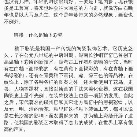
也没有几件。年轻的时候眼睛好，主要是工笔为多，现在很
多是工兼写，将来也许会往大写意的方向走，就像齐白石晚
年也是以大写意为主。这个是年龄带来的必然现象，画瓷也
不例外。
链接：什么是釉下彩瓷
釉下彩瓷是我国一种传统的陶瓷装饰艺术。它历史悠
久，早在公元八世纪的中唐时期，湖南长沙铜官窑已首创了
高温釉下彩绘的新技术。据考古工作者对遗物的研究，当时
有在白釉下画绿彩的，有在黄釉下画褐彩的，有在青釉下画
褐绿彩的，还有在青黄釉下画褐、赭、绿三色的等品种。在
纹饰上，除了各种各样的图案之外，还大量使用了花鸟、走
兽、人物等题材，直接以绘画的手法来美化瓷器。这在我国
陶瓷史上是个先例，在装饰技法上也是一项新的发展。自此
之后，宋代著名的磁州窑和其它北方民窑中的黑褐彩绘，以
及元、明、清的青花、釉里红这些釉下装饰工艺，都可以说
是在长沙窑的影响下而发展起来的，并为釉上彩绘开辟了道
路，使我国的彩瓷艺术取得了杰出的成就，在世界上享有很
高的声誉。