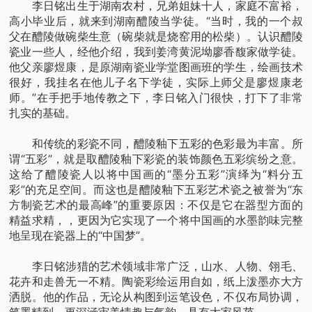
李日铭出生于湖南农村，兄弟姐妹十人，家庭不富裕，
高小毕业后，就来到湖南醴陵当学徒。“当时，我的一个叔
父在醴陵做碗柴生意（碗柴就是烧窑用的松柴）。认识醴陵
瓷业一些人，经他介绍，我到姜湾黄泥坳廖香馥家做学徒。
他父亲廖煜康，是原湖南瓷业学堂图画班的学生，绘画技术
很好，我挂名在他儿子名下学徒，实际上师父是廖煜康老
师。”在手把手地传教之下，李日铭入门很快，打下了非常
扎实的基础。
和传统的彩瓷不同，醴陵釉下五彩的色彩最为丰富。所
谓“五彩”，就是取醴陵釉下彩瓷的装饰颜色五彩缤纷之意。
这给了醴陵瓷人以将中国画的“墨分五彩”演绎为“料分五
彩”的充足空间。而这也是醴陵釉下五彩艺术瓷之被誉为“东
方制瓷艺术的最高峰”的重要原因：不仅是它在器型方面的
精益求精，，更因为它实现了一个将中国画的水墨韵味完整
地呈现在瓷器上的“中国梦”。
李日铭涉猎的艺术领域非常广泛，山水、人物、翎毛、
花卉和走兽无一不精。陶瓷彩绘运用自如，纸上泼墨亦大方
洒脱。他的作品，无论从构图到运笔设色，不仅布局协调，
笔墨精到，更深涵审美情趣与气韵，具有大家风范。