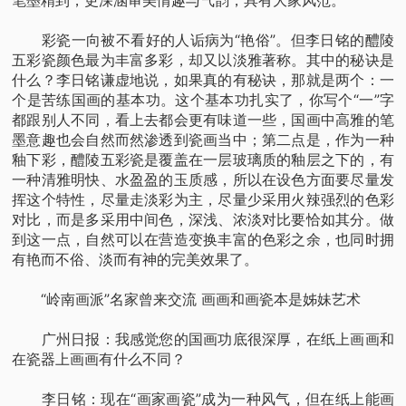
彩瓷一向被不看好的人诟病为“艳俗”。但李日铭的醴陵
五彩瓷颜色最为丰富多彩，却又以淡雅著称。其中的秘诀是
什么？李日铭谦虚地说，如果真的有秘诀，那就是两个：一
个是苦练国画的基本功。这个基本功扎实了，你写个“一”字
都跟别人不同，看上去都会更有味道一些，国画中高雅的笔
墨意趣也会自然而然渗透到瓷画当中；第二点是，作为一种
釉下彩，醴陵五彩瓷是覆盖在一层玻璃质的釉层之下的，有
一种清雅明快、水盈盈的玉质感，所以在设色方面要尽量发
挥这个特性，尽量走淡彩为主，尽量少采用火辣强烈的色彩
对比，而是多采用中间色，深浅、浓淡对比要恰如其分。做
到这一点，自然可以在营造变换丰富的色彩之余，也同时拥
有艳而不俗、淡而有神的完美效果了。
“岭南画派”名家曾来交流 画画和画瓷本是姊妹艺术
广州日报：我感觉您的国画功底很深厚，在纸上画画和
在瓷器上画画有什么不同？
李日铭：现在“画家画瓷”成为一种风气，但在纸上能画