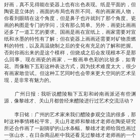
好画，真不见得能在瓷器上也有出色表现。纸是平面的，但
陶瓷是立体的，画面的布局也有所不同。有的画家画人物，
你看到眼睛在这个角度，但是鼻子也许就到了那个角度。瓷
画的构图是专门的学问，没有那么简单。另外，画瓷比画画
还多了一道工艺的要求。国画是画在宣纸上，画家需要对宣
纸和水墨的特性有了解；但在瓷器上画画还需要对矿物质燃
料的特性，以及高温烧制之后的变化有充足的了解和把握。
否则你画出来的是这个模样，但烧成之后会发现根本不是那
么回事。现在画瓷的画家，一般画单色彩的比较多，如青
花。而像釉下五彩这种表达方式，因为技术难度太大，很少
有画家敢尝试。但这种工艺同时也会带来更大空间的艺术呈
现，是非常有魅力的。
广州日报：我听说醴陵釉下五彩和岭南画派还有些渊
源，像黎雄才、关山月都曾经来醴陵进行过艺术交流活动？
李日铭：广州的艺术家来我们醴陵参观交流的很多，那
时这种事情稀松平常。关山月老师和黎雄才老师在陶瓷研究
所还合作画了一副骑驴的山水条幅。黎雄才老师给我也画过
一张山水，在日杂商品柜中我还看见过黎雄才老师画的一个