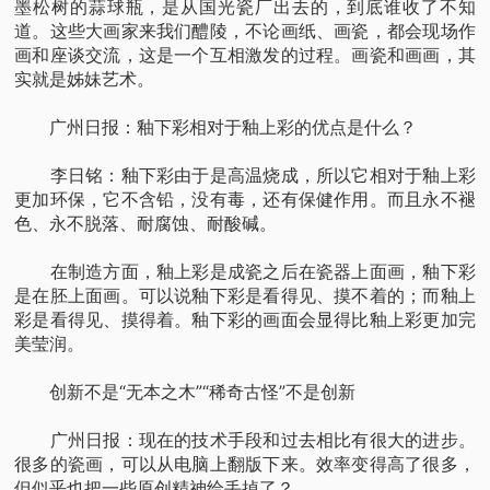
墨松树的蒜球瓶，是从国光瓷厂出去的，到底谁收了不知
道。这些大画家来我们醴陵，不论画纸、画瓷，都会现场作
画和座谈交流，这是一个互相激发的过程。画瓷和画画，其
实就是姊妹艺术。
广州日报：釉下彩相对于釉上彩的优点是什么？
李日铭：釉下彩由于是高温烧成，所以它相对于釉上彩
更加环保，它不含铅，没有毒，还有保健作用。而且永不褪
色、永不脱落、耐腐蚀、耐酸碱。
在制造方面，釉上彩是成瓷之后在瓷器上面画，釉下彩
是在胚上面画。可以说釉下彩是看得见、摸不着的；而釉上
彩是看得见、摸得着。釉下彩的画面会显得比釉上彩更加完
美莹润。
创新不是“无本之木”“稀奇古怪”不是创新
广州日报：现在的技术手段和过去相比有很大的进步。
很多的瓷画，可以从电脑上翻版下来。效率变得高了很多，
但似乎也把一些原创精神给丢掉了？