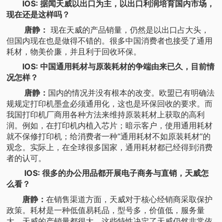
IOS: 据闻天威以出口为主，以出口利润培育国内市场，
现在还是这样吗？
唐静：
现在天威的产品销量，仍然是以出口占大头，
但国内现在也是做得不错的。很多中国消费者也接受了通用
耗材，物美价廉，并且利于回收环保。
IOS: 中国通用耗材与原装耗材的争端由来已久，目前情
况怎样？
唐静：
国内的情况并没有根本的改变。欧盟已有明确法
规规定打印机墨盒必须通用化，这也是环保回收的要求。而
我国打印机厂商用各种方法来维持原装耗材上获取的高利
润。例如，在打印机内植入芯片；暗示客户，使用通用耗材
就不保修打印机；给消费者一种“通用耗材不如原装耗材”的
观念。实际上，在全球很多国家，通用耗材都已经得到消费
者的认可。
IOS: 很多的办公用品都开展电子商务与直销，天威怎
么看？
唐静：
在销售渠道方面，天威对于核心经销商采取保护
政策。耗材是一种低值易耗品，型号多，价值低，服务量
大，天威的产销量都很大，这些特性决定了天威仍然非常依