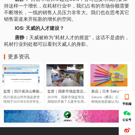
持这样一个增长，在耗材行业中，我们占有的市场份额需要
不断增长，一线的销售人员压力非常大。我们也在思考其它
销售渠道来开拓新的增长的空间。
IOS: 天威的人才建设？
唐静：
天威被称为“耗材人才的摇篮”，这话不是虚的，
耗材行业到处都可以看到天威人的身影。
更多资讯
监督｜四川省凉山彝族自治州市场监督管理局于近日发布了2021年第二批产品质量监督抽查结果
监督｜国家市场监督总局通报儿童学生用品产品2021年抽查情况
新品｜日本 Sakura（樱花）将于6月中旬推出全新色系的“Sakura Color Products”自动铅笔与橡皮擦
四川省凉山州市场监督管
2021年，国家市场监管总
Sakura（樱花）公司鉴于
理局于2021年9月对学生文
局组织开展了儿童学生用
鲜艳的色彩被认为是2022
手机端
具、儿童及婴幼儿服装等
品产品质量国家监督抽
年的色彩趋势，该品牌现
儿童学生用品开展质量监
查，共抽查了2050家企业
在正在扩大其产品范围，
督抽查545批次。其中，儿
生产的2186批次儿童学生
本次“Sakura Color
童学生用品监督抽查307批
用品，涉及玩具、童车、
Products”新系列包括六种
公众号
次，合格275批次，不合格
童鞋、儿童及婴幼儿服
新的鲜艳色彩的机械铅笔
32批次，合格产品发现率
装、学生文具、机动车儿
和三种新的橡皮擦，每种
为10.42%。
童乘员用约束系统、运动
都是限量的。