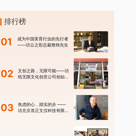
排行榜
01
成为中国美育行业的先行者
——访云之彩总裁詹炜先生
02
文创之路，无限可能——访
纸无限文化创意公司创始人
张建
03
焦虑的心，踏实的步 ——
访北京首正文仪科技有限公
司马晓明总经