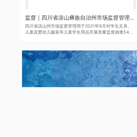
监督｜四川省凉山彝族自治州市场监督管理局于近日发布了2021年第二批产品质量监督抽查结果
四川省凉山州市场监督管理局于2021年9月对学生文具、
儿童及婴幼儿服装等儿童学生用品开展质量监督抽查545
批次。其中，儿童学生用品监督抽查307批次，合格275批
次，不合格32批次，合格产品发现率为10.42%。