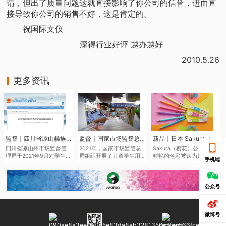
谓，但出了质量问题这就直接影响了你公司的信誉，进而直
接导致你公司的销售不好，这是肯定的。
祝国际文仪
深得行业好评 越办越好
2010.5.26
更多资讯
监督｜四川省凉山彝族自治州市场监督管理局于近日发布了2021年第二批产品质量监督抽查结果
监督｜国家市场监督总局通报儿童学生用品产品2021年抽查情况
新品｜日本 Sakura（樱花）将于6月中旬推出全新色系的“Sakura Color Products”自动铅笔与橡皮擦
四川省凉山州市场监督管
2021年，国家市场监管总
Sakura（樱花）公司鉴于
理局于2021年9月对学生文
局组织开展了儿童学生用
鲜艳的色彩被认为是2022
手机端
具、儿童及婴幼儿服装等
品产品质量国家监督抽
年的色彩趋势，该品牌现
儿童学生用品开展质量监
查，共抽查了2050家企业
在正在扩大其产品范围，
督抽查545批次。其中，儿
生产的2186批次儿童学生
本次“Sakura Color
童学生用品监督抽查307批
用品，涉及玩具、童车、
Products”新系列包括六种
公众号
次，合格275批次，不合格
童鞋、儿童及婴幼儿服
新的鲜艳色彩的机械铅笔
32批次，合格产品发现率
装、学生文具、机动车儿
和三种新的橡皮擦，每种
为10.42%。
童乘员用约束系统、运动
都是限量的。
微博号
头盔等7种产品。其中，学
生文具抽查不合格率