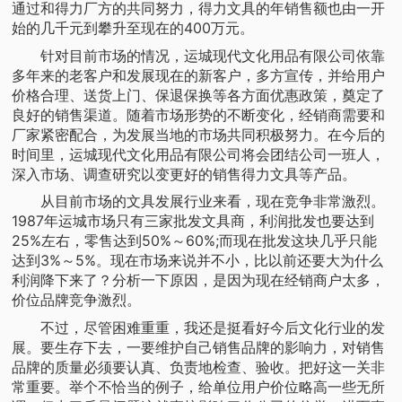
通过和得力厂方的共同努力，得力文具的年销售额也由一开
始的几千元到攀升至现在的400万元。
针对目前市场的情况，运城现代文化用品有限公司依靠
多年来的老客户和发展现在的新客户，多方宣传，并给用户
价格合理、送货上门、保退保换等各方面优惠政策，奠定了
良好的销售渠道。随着市场形势的不断变化，经销商需要和
厂家紧密配合，为发展当地的市场共同积极努力。在今后的
时间里，运城现代文化用品有限公司将会团结公司一班人，
深入市场、调查研究以变更好的销售得力文具等产品。
从目前市场的文具发展行业来看，现在竞争非常激烈。
1987年运城市场只有三家批发文具商，利润批发也要达到
25%左右，零售达到50%～60%;而现在批发这块几乎只能
达到3%～5%。现在市场来说并不小，比以前还要大为什么
利润降下来了？分析一下原因，是因为现在经销商户太多，
价位品牌竞争激烈。
不过，尽管困难重重，我还是挺看好今后文化行业的发
展。要生存下去，一要维护自己销售品牌的影响力，对销售
品牌的质量必须要认真、负责地检查、验收。把好这一关非
常重要。举个不恰当的例子，给单位用户价位略高一些无所