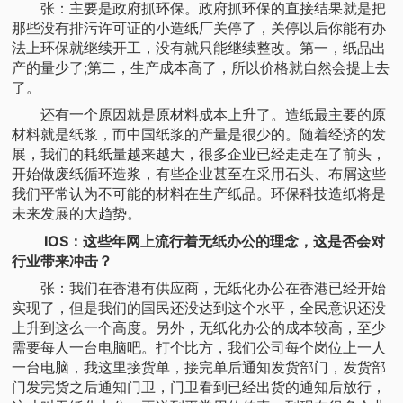
张：主要是政府抓环保。政府抓环保的直接结果就是把
那些没有排污许可证的小造纸厂关停了，关停以后你能有办
法上环保就继续开工，没有就只能继续整改。第一，纸品出
产的量少了;第二，生产成本高了，所以价格就自然会提上去
了。
还有一个原因就是原材料成本上升了。造纸最主要的原
材料就是纸浆，而中国纸浆的产量是很少的。随着经济的发
展，我们的耗纸量越来越大，很多企业已经走走在了前头，
开始做废纸循环造浆，有些企业甚至在采用石头、布屑这些
我们平常认为不可能的材料在生产纸品。环保科技造纸将是
未来发展的大趋势。
IOS：这些年网上流行着无纸办公的理念，这是否会对
行业带来冲击？
张：我们在香港有供应商，无纸化办公在香港已经开始
实现了，但是我们的国民还没达到这个水平，全民意识还没
上升到这么一个高度。另外，无纸化办公的成本较高，至少
需要每人一台电脑吧。打个比方，我们公司每个岗位上一人
一台电脑，我这里接货单，接完单后通知发货部门，发货部
门发完货之后通知门卫，门卫看到已经出货的通知后放行，