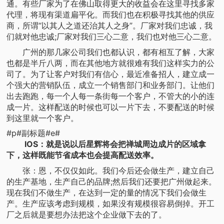
通。有些厂家为了在佛山取得更大的收益会在这里寻找多家
代理，将现有渠道扁平化。而我们也在积极寻找其他的供应
商，所谓“以其人之道还治其人之身”。厂家对我们忠诚，我
们就对他忠诚;厂家对我们三心二意，我们也对他三心二意。
广州的那几家公司我们也都认识，都有相互了解，大家
也都是半斤八两，而在其他地方就很难有我们这样实力的公
司了。为了让客户对我们有信心，最近准备招人，建立成一
个强大的营销队伍，成立一个销售部门和业务部门。让他们
出去跑跑，每一个人每一条街每一个客户，不管大的小的连
成一片。这样配送的时候也可以一片下去，不要配送的时候
到这里就一个客户。
#p#副标题#e#
IOS：就是说以后星辉将会把禅城周边成片的区域拿
下，这样既能节省成本也会提高配送效率。
张：恩，不仅仅如此。我们今后还会做生产，建立自己
的生产基地，生产自己的品牌;然后我们还要把广州做起来。
现在我们不做生产，在达到一定的量的情况下我们会做生
产。生产应该考虑到规模，如果没有规模很容易倒掉。开工
厂之后就是要想办法把这个企业做下去的了。