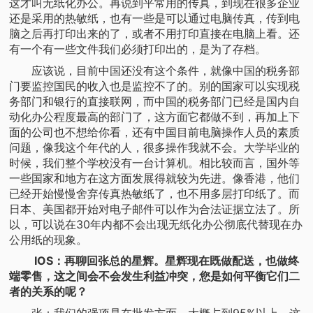
这才叫无纸化办公。再说到平常用的传真，到现在很多企业
还是采用的热敏纸，也有一些是可以通过电脑传真，传到电
脑之后再打印出来的了，或者不用打印直接在电脑上看。还
有一个有一些文件我们必须打印出的，是为了存档。
应该说，目前中国还没有这个条件，就像中国的税务部
门要监控国民的收入也是监控不了的。别的国家可以实现税
务部门和银行的直接联网，而中国的税务部门已经是国内自
动化办公程度最高的部门了，这方面它都做不到，再加上下
面的公司也不想给你看，还有中国目前电脑操作人员的素质
问题，像我这个年代的人，很多操作我就不会。大学毕业的
时候，我们整个学校没有一台计算机。相比较而言，国外等
一些国家和地方在这方面发展得就较为先进。像香港，他们
已经开始慢慢舍弃传真热敏纸了，也不用多层打印纸了。而
日本、美国都开始对电子邮件可以作为合法证据立法了。所
以，可以说在30年内都不会出现无纸化办公彻底代替现在办
公用纸的现象。
IOS：再聊回张总的星辉。星辉现在既做配送，也做终
端零售，这之间会不会发生利益冲突，您是如何平衡它们二
者的关系的呢？
张：我们的强项是在批发方面，大概占到95%以上。这