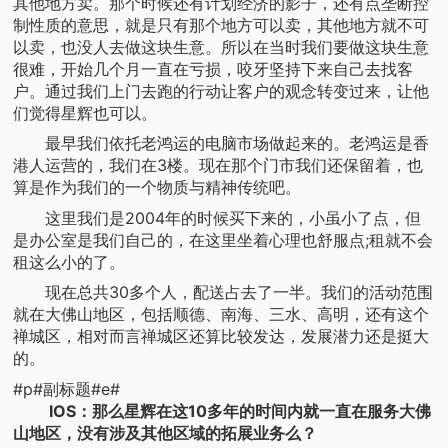
其他地方卖。那个时候还有计划经济的影子，还有点垄断控
制性质的意思，就是只有那个地方可以卖，其他地方就不可
以卖，也没人去做这块生意。所以在当时我们要做这块生意
很难，开始几个月一直在亏损，咬牙坚持下来自己去找客
户。通过我们上门去跑的行动让客户的观念转变过来，让他
们觉得星辉也可以。
最早我们依托老鸿运的电脑市场做起来的。老鸿运是香
港人运营的，我们在3楼。现在那个门市我们还保留着，也
算是作为我们的一个物质与精神传统吧。
这里我们是2004年的时候买下来的，小虽小了点，但
是办公室是我们自己的，在这里坐着心理也舒服点;租就不会
租这么小的了。
现在总共30多个人，配送占去了一半。我们的活动范围
就在大佛山地区，包括顺德、南海、三水、高明，还有这个
禅城区，相对而言禅城区还算比较发达，发展潜力还是挺大
的。
#p#副标题#e#
IOS：那么星辉在这10多年的时间内就一直在服务大佛
山地区，没有涉及其他区域的拓展业务么？