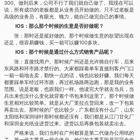
300。做到后来，公司不行了我们就自己做了。我现在可以
说，所有成功的老板都是从业务员开始做的。只不过老板是
高级的业务员，有眼光、魄力，能自己做完自己的事情。
IOS：那么那个时候的生意是否好做呢？
张：那时还是挺好做的。那个时候做生意的欲望比现在
还足，很容易赚钱，买一箱可以赚100多块。
IOS：那个时候是通过什么方式销售产品呢？
张：直接找用户。那时候广州还是允许骑自行车，后来
东风路和环市路才禁行的。大家都踩着单车直接到客户门口
一箱一箱地去卖，勤快一点的话，钱也比较好赚。我们每天
都要踩单车经过环市路，再过机场路两边跑，那是我的业务
范围。说是老板，也跟我们一样。他读完大学就去当兵，当
兵出来也没什么变化就背着个书包来到这里了。那个时候做
生意相对比较简单。就是从大厂里拉点货回来，改一下包装
再卖出去。那时候的厂也比较少，广东都没有什么厂，山东
太阳纸和深圳绿叶那时候都还没有，我们都是从江门甘化厂
和深圳金光纸业进货过来。进货以后再换包装就卖出去。
严格来说，我们当时在广州都算是第二代做办公用纸的
了。第一代主要是一些个体户，他们的主要手段是完完全全