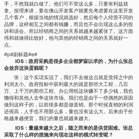
手，不然我就白做了。他们可不管这么多，只要有利益就
拿。按理来讲，要在佛山开发客户就要先考虑要在这里开发
几个客户，根据当地的情况就选好，然后每个人经营不同的
品牌，这样相互之间都有钱赚，而且也不会出现这么多的投
诉和误会。所以经销商之间的关系就越来越紧张了。这方面
伟和就做得比较好，他与其他的经销商之间的关系就好一
点。
#p#副标题#e#
IOS：政府采购是很多企业都梦寐以求的，为什么张总
会放弃这块蛋糕呢？
张：这个实话实说了，我们不去做这点就是觉得之中的
利润太小。政府投标中获利最大的就是那些大工程，几百
万、上千万的那些工程。办公用纸这块赚不了多少钱，我也
懒得和其他人去争这块市场。我们也是由于一些偶然的原因
做到这样子的，以前很多都是做直销。那个时候直销的利润
还很高，人手也不用那么多，量也没有这么大。后来由于价
格越来越便宜，我们的量也就越来越大。
IOS：量越来越大之后，随之而来的是供货困难。张总
采取了什么样的措施来向现在这样的模式转变呢？