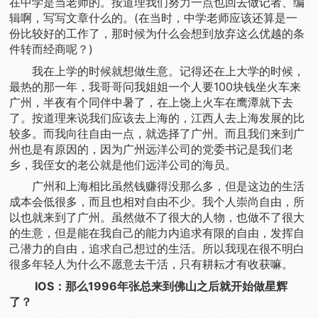
在中学是当老师的。按道理我们努力一点也回去做记者、编
辑啊，写写文章什么的。(在当时，中学老师应该还算是一
份比较好的工作了，那时候为什么会想到放弃这么优越的条
件转而经商呢？)
我在上学的时候就想做生意。记得还在上大学的时候，
最热的那一年，我哥哥问我姐姐一个人要100块钱坐火车来
广州，半夜有个同伴中暑了，在上饶上火车在鹰潭就下去
了。按道理来说我们应该去上海的，江西人去上海发展的比
较多。而我向往自由一点，就选择了广州。而且我们来到广
州也是有原因的，因为广州远洋公司的党委书记是我们老
乡，我侄女的老公就是他们远洋公司的海员。
广州和上海相比虽然钱赚得没那么多，但是这边的生活
成本会低很多，而且也相对自由不少。我个人崇尚自由，所
以也就来到了广州。虽然做不了很大的人物，也做不了很大
的生意，但是能在我自己的能力内追求有限的自由，发挥自
己潜力的自由，追求自己想过的生活。所以我现在很不明白
很多年轻人为什么不愿意去干活，只有耕耘才有收获嘛。
IOS：那么1996年张总来到佛山之后就开始做星辉
了？