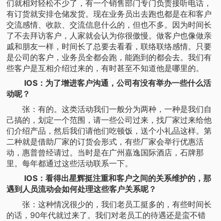
们就相对轻松不少了，有一个销售部门专门负责接听电话，
有订货就安排仓储发货。现在业务员出去跑也都是在和客户
交流感情、收款、交流信息什么的，但也不多。因为时间长
了不去拜访客户，人家就会认为你很傲慢。做客户也像做亲
戚和朋友一样，时间长了总要去看看，联络联络感情。只要
是公司的客户，业务员全都会跑，能跑到的都会去。我们有
些客户是互相介绍过来的，有时甚至不知道他是哪里的。
IOS：为了增进客户沟通，公司有没有举办一些什么活
动呢？
张：有的。这类活动我们一般分为两种，一种是我们自
己搞的，划定一个范围，请一些公司过来，找厂家过来给他
们介绍产品，然后我们请他们吃顿饭，送个小礼品这样。第
二种就是借助厂家的订货会形式，有些厂家会举行优惠活
动，惠普曾经请过。当时是在广州嘉逸国际酒店，石牌那
里。每年都通过这些活动联系一下。
IOS：看得出星辉挺注重和客户之间的关系维护的，那
遇到人员流动会如何处理这些客户关系呢？
张：这种情况很少的，我们老员工挺多的，有些时间长
的话，90年代就过来了。我们对老员工的待遇还是蛮不错