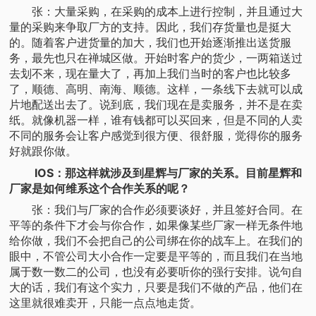
张：大量采购，在采购的成本上进行控制，并且通过大
量的采购来争取厂方的支持。因此，我们存货量也是挺大
的。随着客户进货量的加大，我们也开始逐渐推出送货服
务，最先也只在禅城区做。开始时客户的货少，一两箱送过
去划不来，现在量大了，再加上我们当时的客户也比较多
了，顺德、高明、南海、顺德。这样，一条线下去就可以成
片地配送出去了。说到底，我们现在是卖服务，并不是在卖
纸。就像机器一样，谁有钱都可以买回来，但是不同的人卖
不同的服务会让客户感觉到很方便、很舒服，觉得你的服务
好就跟你做。
IOS：那这样就涉及到星辉与厂家的关系。目前星辉和
厂家是如何维系这个合作关系的呢？
张：我们与厂家的合作必须要谈好，并且签好合同。在
平等的条件下才会与你合作，如果像某些厂家一样无条件地
给你做，我们不会把自己的公司绑在你的战车上。在我们的
眼中，不管公司大小合作一定要是平等的，而且我们在当地
属于数一数二的公司，也没有必要听你的强行安排。说句自
大的话，我们有这个实力，只要是我们不做的产品，他们在
这里就很难卖开，只能一点点地走货。