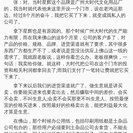
张：对。当时星辉这个品牌是广州大时代文化用品厂
的，我当时就代表他来这里开设一个门市，设在老鸿运那
边。经过8个月的奋斗，我把它买了下来，就变成我私人的
公司了。
拿下星辉也是有原因的。那个时候广州大时代的生产能
力有限，而在我来佛山的这8个月里，公司的客户多了，对
产品的价格、规格、品牌、进货渠道就有了要求，其中很多
东西厂方都生产不了，或者说是货没法供应上佛山这一线的
需求了。我就跟老板说，这样你看怎么办。老板很爽快，一
句话：我卖给你做。就这样，大时代把公司在这个门市的投
资和相关利润都拿回去了;而我们支付了一笔转让费就把它买
下来了。
拿下来以后我们的进货渠道就广了。做生意就是讲买
卖，你要能买进来也要卖出去，然后赚取中间的差价。会买
不会卖，不叫生意人;会卖不会买那更不叫生意人。按照最便
宜的价格买进来，按照最好的价格卖出去，能把利益最大化
才算是生意。
在佛山，那个时候办公用纸，包括印刷用纸都是土杂品
公司包办的，那些用户必须要到土杂品公司去拿货，不能去