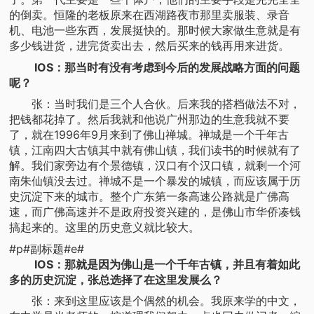
的倒卖。恒隆的老板原来在西湖路夜市那里卖服装、录音
机、电池一些东西，发展挺快的。那时候大家做生意就是有
多少钱进货，进完货卖出去，然后买来的钱再用来进货。
IOS：那当时有没有考虑到今后的发展战略方面的问题
呢？
张：当时我们是三个人合伙。后来我的搭档做法不对，
把钱都花掉了。然后我就和他说广州那边的生意我就不要
了，就在1996年9月来到了佛山禅城。禅城是一个千年古
镇，江南四大古镇其中就有佛山镇，我们读书的时候就有了
解。我们家旁边有个景德镇，汉口有个汉口镇，就剩一个河
南朱仙镇没去过。禅城不是一个暴发的城镇，而应该属于历
史沉淀下来的城市。整个广东第一条高速公路就是广佛高
速，而广佛高速并不是政府投资兴建的，是佛山市华侨凑钱
搞起来的。这里的历史意义就比较大。
#p#副标题#e#
IOS：那就是因为佛山是一个千年古镇，并且有着如此
多的历史沉淀，张总选择了在这里发展么？
张：来到这里应该是个偶然的机会。我原来学的中文，