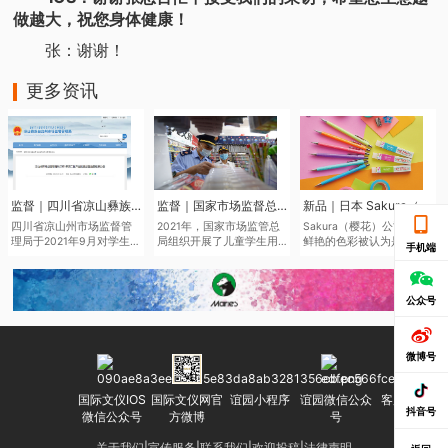
做越大，祝您身体健康！
张：谢谢！
更多资讯
监督｜四川省凉山彝族自治州市场监督管理局于近日发布了2021年第二批产品质量监督抽查结果
监督｜国家市场监督总局通报儿童学生用品产品2021年抽查情况
新品｜日本 Sakura（樱花）将于6月中旬推出全新色系的“Sakura Color Products”自动铅笔与橡皮擦
四川省凉山州市场监督管
2021年，国家市场监管总
Sakura（樱花）公司鉴于
理局于2021年9月对学生文
局组织开展了儿童学生用
鲜艳的色彩被认为是2022
手机端
具、儿童及婴幼儿服装等
品产品质量国家监督抽
年的色彩趋势，该品牌现
儿童学生用品开展质量监
查，共抽查了2050家企业
在正在扩大其产品范围，
督抽查545批次。其中，儿
生产的2186批次儿童学生
本次“Sakura Color
童学生用品监督抽查307批
用品，涉及玩具、童车、
Products”新系列包括六种
公众号
次，合格275批次，不合格
童鞋、儿童及婴幼儿服
新的鲜艳色彩的机械铅笔
32批次，合格产品发现率
装、学生文具、机动车儿
和三种新的橡皮擦，每种
为10.42%。
童乘员用约束系统、运动
都是限量的。
微博号
头盔等7种产品。其中，学
生文具抽查不合格率
7.0%，主要涉及浙江省、
国际文仪IOS
国际文仪网官
谊园小程序
谊园微信公众
客服微信号
广东省等产地的生产企
抖音号
微信公众号
方微博
号
业。
关于我们
|
宣传服务
|
联系我们
|
欢迎投稿
|
法律声明