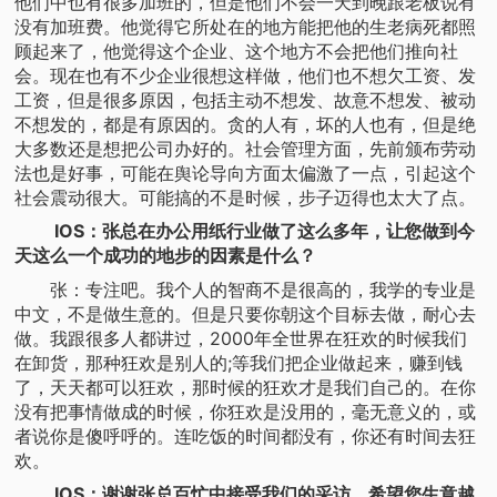
他们中也有很多加班的，但是他们不会一天到晚跟老板说有
没有加班费。他觉得它所处在的地方能把他的生老病死都照
顾起来了，他觉得这个企业、这个地方不会把他们推向社
会。现在也有不少企业很想这样做，他们也不想欠工资、发
工资，但是很多原因，包括主动不想发、故意不想发、被动
不想发的，都是有原因的。贪的人有，坏的人也有，但是绝
大多数还是想把公司办好的。社会管理方面，先前颁布劳动
法也是好事，可能在舆论导向方面太偏激了一点，引起这个
社会震动很大。可能搞的不是时候，步子迈得也太大了点。
IOS：张总在办公用纸行业做了这么多年，让您做到今
天这么一个成功的地步的因素是什么？
张：专注吧。我个人的智商不是很高的，我学的专业是
中文，不是做生意的。但是只要你朝这个目标去做，耐心去
做。我跟很多人都讲过，2000年全世界在狂欢的时候我们
在卸货，那种狂欢是别人的;等我们把企业做起来，赚到钱
了，天天都可以狂欢，那时候的狂欢才是我们自己的。在你
没有把事情做成的时候，你狂欢是没用的，毫无意义的，或
者说你是傻呼呼的。连吃饭的时间都没有，你还有时间去狂
欢。
IOS：谢谢张总百忙中接受我们的采访，希望您生意越