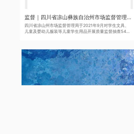
监督｜四川省凉山彝族自治州市场监督管理局于近日发布了2021年第二批产品质量监督抽查结果
四川省凉山州市场监督管理局于2021年9月对学生文具、
儿童及婴幼儿服装等儿童学生用品开展质量监督抽查545
批次。其中，儿童学生用品监督抽查307批次，合格275批
次，不合格32批次，合格产品发现率为10.42%。