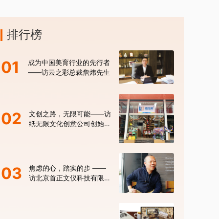
排行榜
01
成为中国美育行业的先行者
——访云之彩总裁詹炜先生
02
文创之路，无限可能——访
纸无限文化创意公司创始人
张建
03
焦虑的心，踏实的步 ——
访北京首正文仪科技有限公
司马晓明总经