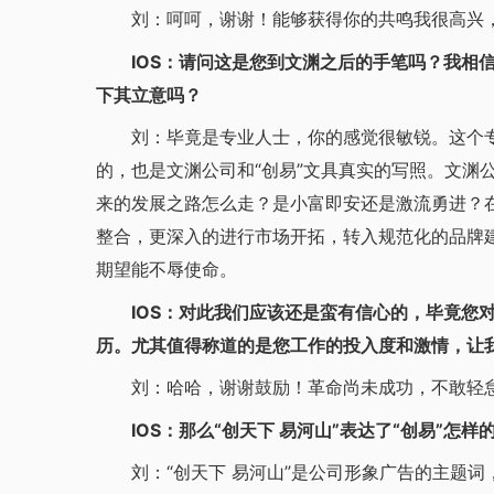
刘：呵呵，谢谢！能够获得你的共鸣我很高兴，也
IOS：请问这是您到文渊之后的手笔吗？我相信
下其立意吗？
刘：毕竟是专业人士，你的感觉很敏锐。这个专
的，也是文渊公司和“创易”文具真实的写照。文渊
来的发展之路怎么走？是小富即安还是激流勇进？在
整合，更深入的进行市场开拓，转入规范化的品牌
期望能不辱使命。
IOS：对此我们应该还是蛮有信心的，毕竟您对
历。尤其值得称道的是您工作的投入度和激情，让
刘：哈哈，谢谢鼓励！革命尚未成功，不敢轻怠
IOS：那么“创天下 易河山”表达了“创易”怎样
刘：“创天下 易河山”是公司形象广告的主题词，