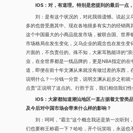
IOS：对，有道理。特别是您提到的最后一点，
刘：是有这个状况的，对此我很遗憾。说起义乌
多的也曾受惠其中。现在各地很多有实力的经销商
这个中国最大的小商品批发市场，被联合国、世界
市场格局在发生变化，义乌企业的观念也在发生变化
片面的，不负责任的。殊不知，大家耳熟能详的“浪莎
业，在全世界都是一线品牌的，更是NBA指定的在
道，即便在前十年文渊从来就没有做过差的东西，在
说明什么？一分钱一分货，说明文渊从起步之初就
点贵”正说明了这点的。行胜于言，我们相信我们
IOS：大家都知道潮汕地区一直占据着文管类品
及今后对中国市场会带来什么样的影响？
刘：呵呵，“霸主”这个概念我还是第一次听到，
们也要称王称霸一下？哈哈，开个玩笑啦，永远也