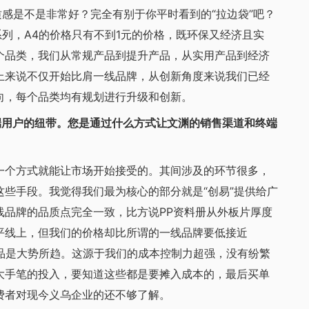
质感是不是非常好？完全有别于你平时看到的“拉边袋”吧？
系列，A4的价格只有不到1元的价格，既环保又经济且实
个品类，我们从常规产品到提升产品，从实用产品到经济
上来说不仅开始比肩一线品牌，从创新角度来说我们已经
向，每个品类均有规划进行升级和创新。
用户的纽带。您是通过什么方式让文渊的销售渠道和终端
个方式就能让市场开始接受的。其间涉及的环节很多，
些手段。我觉得我们最为核心的部分就是“创易”提供给广
线品牌的品质点完全一致，比方说PP资料册从外板片厚度
平线上，但我们的价格却比所谓的一线品牌要低接近
品是大势所趋。这源于我们的成本控制力超强，没有纷繁
大手笔的投入，要知道这些都是要摊入成本的，最后买单
费者对现今义乌企业的还不够了解。