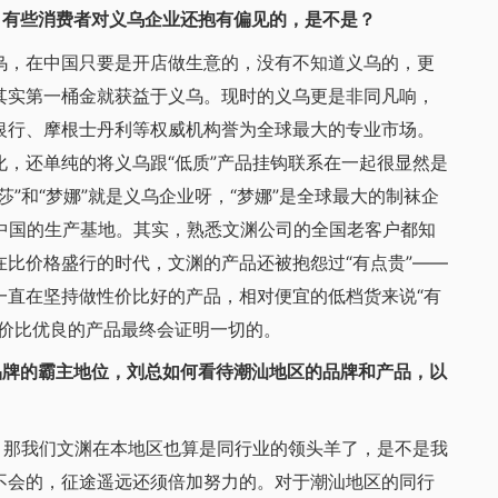
有些消费者对义乌企业还抱有偏见的，是不是？
，在中国只要是开店做生意的，没有不知道义乌的，更
其实第一桶金就获益于义乌。现时的义乌更是非同凡响，
银行、摩根士丹利等权威机构誉为全球最大的专业市场。
，还单纯的将义乌跟“低质”产品挂钩联系在一起很显然是
”和“梦娜”就是义乌企业呀，“梦娜”是全球最大的制袜企
中国的生产基地。其实，熟悉文渊公司的全国老客户都知
比价格盛行的时代，文渊的产品还被抱怨过“有点贵”——
一直在坚持做性价比好的产品，相对便宜的低档货来说“有
性价比优良的产品最终会证明一切的。
牌的霸主地位，刘总如何看待潮汕地区的品牌和产品，以
那我们文渊在本地区也算是同行业的领头羊了，是不是我
不会的，征途遥远还须倍加努力的。对于潮汕地区的同行