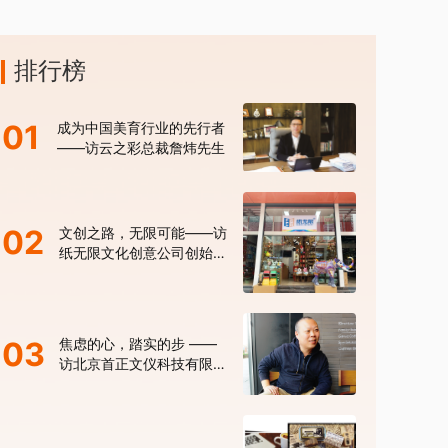
排行榜
01
成为中国美育行业的先行者
——访云之彩总裁詹炜先生
02
文创之路，无限可能——访
纸无限文化创意公司创始人
张建
03
焦虑的心，踏实的步 ——
访北京首正文仪科技有限公
司马晓明总经