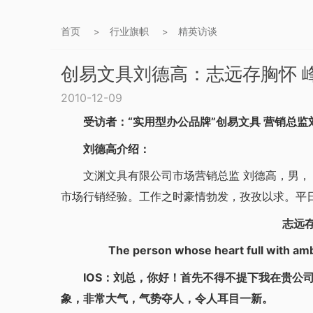
首页
行业旗帜
精英访谈
>
>
创易文具刘德高：志远存胸怀 
2010-12-09
受访者：“实用型办公品牌”创易文具 营销总监
刘德高介绍：
文渊文具有限公司市场营销总监 刘德高，男， 1
市场行销经验。工作之时豪情勃发，孜孜以求。平
志远存胸
The person whose heart full with ambiti
IOS：刘总，你好！首先不得不提下我在贵公司
象，非常大气，气势夺人，令人耳目一新。