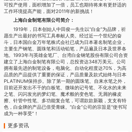
可投产使用，面积增加了一倍，员工也期待将来有更舒适的
工作环境提高产能，面对2011年的新挑战！
上海白金制笔有限公司简介：
1919年，日本创始人中田俊一先生以“白金”为品牌，祈
愿生产出最好的书写工具奉献人类。经过近一个世纪的奋
斗，日本国白金万年笔株式会社已成为日本著名制笔企业，
主要生产钢笔、圆珠笔和活动铅笔，产品遍及日本及世界各
地。1993年与英雄金笔厂、台湾白金钢笔股份有限公司合资
建立了上海白金制笔有限公司，总投资达348万美元。公司
拥有最先进的制笔设备，电脑化、自动化程度达70%，为高
品质的产品提供了重要的保证，产品质量及款式始终与日本
PLATINUM保持步。除了第一期的圆珠笔、自来水笔之外，
目前还开发出不干的白板笔、微味的记号笔、不化水的未来
之笔、闪闪发光的梦幻笔、魔术般的变色笔、无屑的橡皮
擦、针管中性笔、多功能复合笔，可谓款款新颖，支支有特
色，白金牌的产品已倍受青睐。“白金”公司的宗旨是“使书写
成为一种享受”！
更多资讯