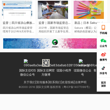
监督｜四川省凉山彝族自治州市场监督管理局于近日发布了2021年第二批产品质量监督抽查结果
监督｜国家市场监督总局通报儿童学生用品产品2021年抽查情况
新品｜日本 Sakura（樱花）将于6月中旬推出全新色系的“Sakura Color Products”自动铅笔与橡皮擦
四川省凉山州市场监督管
2021年，国家市场监管总
Sakura（樱花）公司鉴于
理局于2021年9月对学生文
局组织开展了儿童学生用
鲜艳的色彩被认为是2022
手机端
具、儿童及婴幼儿服装等
品产品质量国家监督抽
年的色彩趋势，该品牌现
儿童学生用品开展质量监
查，共抽查了2050家企业
在正在扩大其产品范围，
督抽查545批次。其中，儿
生产的2186批次儿童学生
本次“Sakura Color
童学生用品监督抽查307批
用品，涉及玩具、童车、
Products”新系列包括六种
公众号
次，合格275批次，不合格
童鞋、儿童及婴幼儿服
新的鲜艳色彩的机械铅笔
32批次，合格产品发现率
装、学生文具、机动车儿
和三种新的橡皮擦，每种
为10.42%。
童乘员用约束系统、运动
都是限量的。
微博号
头盔等7种产品。其中，学
生文具抽查不合格率
7.0%，主要涉及浙江省、
国际文仪IOS
国际文仪网官
谊园小程序
谊园微信公众
客服微信号
广东省等产地的生产企
抖音号
微信公众号
方微博
号
业。
关于我们
|
宣传服务
|
联系我们
|
欢迎投稿
|
法律声明
返回
顶部
©2000-2016 国际文仪网 版权所有（粤ICP备14077096号）