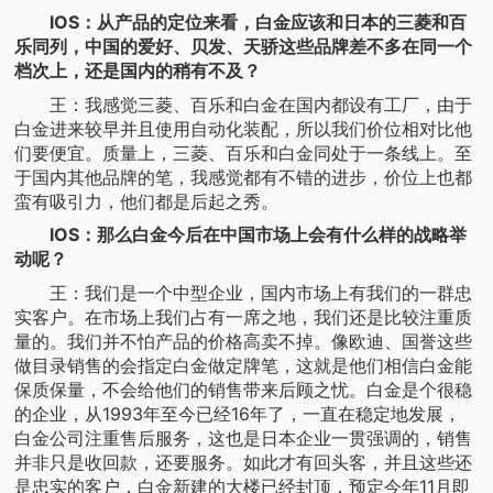
IOS：从产品的定位来看，白金应该和日本的三菱和百
乐同列，中国的爱好、贝发、天骄这些品牌差不多在同一个
档次上，还是国内的稍有不及？
王：我感觉三菱、百乐和白金在国内都设有工厂，由于
白金进来较早并且使用自动化装配，所以我们价位相对比他
们要便宜。质量上，三菱、百乐和白金同处于一条线上。至
于国内其他品牌的笔，我感觉都有不错的进步，价位上也都
蛮有吸引力，他们都是后起之秀。
IOS：那么白金今后在中国市场上会有什么样的战略举
动呢？
王：我们是一个中型企业，国内市场上有我们的一群忠
实客户。在市场上我们占有一席之地，我们还是比较注重质
量的。我们并不怕产品的价格高卖不掉。像欧迪、国誉这些
做目录销售的会指定白金做定牌笔，这就是他们相信白金能
保质保量，不会给他们的销售带来后顾之忧。白金是个很稳
的企业，从1993年至今已经16年了，一直在稳定地发展，
白金公司注重售后服务，这也是日本企业一贯强调的，销售
并非只是收回款，还要服务。如此才有回头客，并且这些还
是忠实的客户，白金新建的大楼已经封顶，预定今年11月即