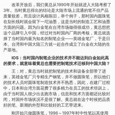
改革开放后，我们黄总从1990年开始就进入大陆考察了
3年。当时黄总得出的结论是大陆市场上流通的笔不但产品
质量较差，而且设计风格陈旧，举个例子，那时国内圆珠笔
在划长线时就会留下一坨油墨，这是当时的制造工艺和油墨
方面的问题。因为白金笔在台湾市场做得很成功，黄总想把
这个品牌引入中国，经过对当时国内厂商的考核，黄总就选
择了当时国内最为知名的制笔企业——英雄金笔厂，于是日
本、台湾和中国大陆三方就一起合作成立了白金在大陆的生
产基地。
IOS：当时国内制笔企业的技术并不能达到白金如此高
的要求，就意味着黄总也需要把制笔技术迁移到中国大陆？
王：对，黄总当时就把制笔的技术和设备全部带了进
来，英雄金笔厂只专精生产钢笔，并不做圆珠笔，所以他们
的技术人员对圆珠笔制造技术并不熟悉，因此，在建厂过程
中，日本和台湾方面花费了很多精力在员工的技术培训上，
由于当时国人很少出去跑市场，信息和技术方面都还比较封
闭，对国外市场状况不是很了解。黄总就在这个时候把品质
好的笔、新潮的外型和比较好的工艺带进来。
刚开始只做圆珠笔，1996～1997年时中性笔以其使用