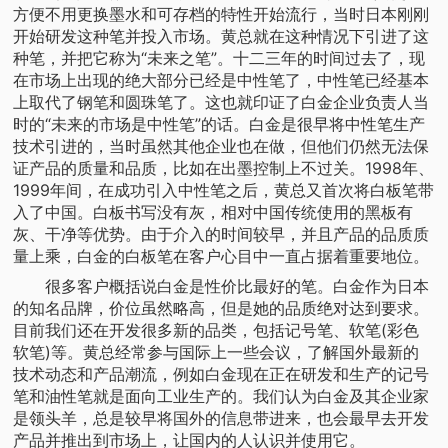
方便不用更换墨水和可存档的特性开始流行，当时日本刚刚
开始研发这种笔并投入市场。黄总就在这种情况下引进了这
种笔，并把它称为“未来之笔”。十二三年的时间过去了，现
在市场上出现的绝大部分已经是中性笔了，中性笔已经基本
上取代了钢笔和圆珠笔了。这也就印证了白金企业负责人当
时的“未来的市场是中性笔”的话。白金是很早将中性笔生产
技术引进的，当时虽然其他企业也在做，但他们仍然无法保
证产品的质量和品质，比如在出墨控制上不过关。1998年、
1999年间，在成功引入中性笔之后，黄总又首次将白板笔带
入了中国。白板书写没有灰，相对中国传统使用的黑板有
灰、干净等优势。由于介入的时间较早，并且产品的品质质
量上乘，白金的白板笔在客户心目中一直占据着重要地位。
很多客户概括说白金是性价比最好的笔。白金作为日本
的知名品牌，价位虽然略高，但是她的品质绝对达到要求。
目前我们还在开发很多新的品类，包括记号笔、软笔(彩色
软笔)等。黄总经常参与国际上一些会议，了解国外最新的
技术动态和产品潮流，例如白金现在正在研发和生产的记号
笔和油性笔就是面向工业生产的。我们认为白金及其企业家
是领头羊，总是较早将国外的信息带进来，也会最早去开发
产品并推出到市场上，让国内的人认识并使用它。