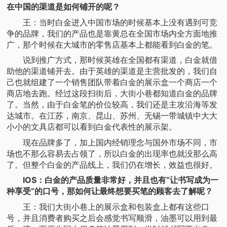
在中国的渠道是如何铺开的呢？
王：当时白金进入中国市场的时候基本上没有遇到可竞
争的品牌，我们的产品也是靠黄总在全国市场内全方面地推
广，那个时候在大城市的零售店基本上都能看到白金的笔。
说到推广方式，那时候英雄在全国都有渠道，白金就借
助他的渠道铺开去。由于英雄的渠道是主营批发的，我们自
己也就组建了一个销售团队带着白金的展示盒一个商店一个
商店地去跑。经过这段扫街后，大街小巷都知道白金的品牌
了。当然，由于白金笔的价位较高，我们还是主攻沿海等发
达城市。在江苏，南京、昆山、苏州、无锡一带城镇中大大
小小的文具店都可以看到白金代表性的展示架。
现在品牌多了，加上国内经销理念与国外市场不同，市
场也不那么容易去占领了，所以白金的出现率也就没那么高
了。但整个白金的产品线上，我们仍在增长，效益也很好。
IOS：白金的产品质量非常好，并且也有“让书写成为一
种享受”的口号，那如何让最终想要买笔的顾客去了解呢？
王：我们大街小巷上的展示盒和包装盒上都有这些口
号，并且消费者购买之后会感觉书写顺滑，油墨可以用到最