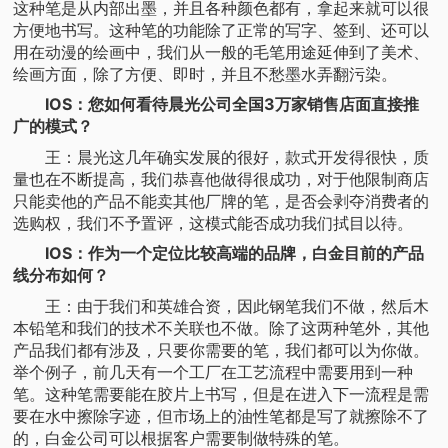
这种笔是从内部出墨，并且各种颜色都有，拿起来就可以很
方便地书写。这种笔的功能除了正常的写字、签到、还可以
用在动漫的绘画中，我们从一般的毛笔用途延伸到了美术、
绘画方面，除了方便、即时，并且不愁墨水弄翻污染。
IOS：您如何看待晨光公司全国3万家销售店面直接推
广的模式？
王：晨光这几年确实发展的很好，款式开发得很快，质
量也在不断提高，我们恭喜他做得很成功，对于他限制商店
只能卖他的产品不能卖其他厂牌的笔，是否会剥夺消费者的
选购权，我们不予置评，这模式能否成功我们拭目以待。
IOS：作为一个定位比较高端的品牌，白金目前的产品
线分布如何？
王：由于我们和英雄合资，因此钢笔我们不做，然后木
本铅笔和我们的技术不关联也不做。除了这两种笔外，其他
产品我们都有涉及，只要你需要的笔，我们都可以为你做。
举个例子，前几天有一个工厂在工艺流程中需要用到一种
笔。这种笔需要能在胶片上书写，但是在进入下一流程是需
要在水中擦除字迹，但市场上的油性笔都是写了就擦除不了
的，白金公司可以根据客户需要制做特殊的笔。