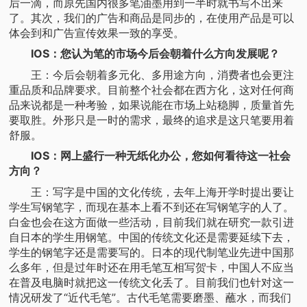
后一滴，而原先国内很多笔油墨用到一半时就书写不出来
了。其次，我们的广告和商品是同步的，在使用产品是可以
体会到和广告宣传效果一致的享受。
IOS：您认为笔的市场今后会朝着什么方向发展呢？
王：今后会朝着多元化、多用途方向，消费者也会更注
重品质和品牌要求。目前整个社会都在西方化，这对任何商
品来说都是一种考验，如果说能在市场上站稳脚，质量首先
要取胜。外形只是一时的需求，最终的追求是这只笔要用着
舒服。
IOS：网上盛行一种无纸化办公，您如何看待这一社会
方向？
王：写字是中国的文化传统，去年上海开学时提出要让
学生写钢笔字，而现在基本上看不到还在写钢笔字的人了。
白金也会在这方面做一些活动，目前我们就在研究一款引进
自日本的学生用钢笔。中国的传统文化还是需要延续下去，
学生的钢笔字还是需要写的。日本的现代制笔业先进中国那
么多年，但是过年时还在用毛笔互相写贺卡，中国人不应当
在普及电脑时就把这一传统文化丢了。目前我们也针对这一
情况研发了“近代毛笔”。古代毛笔需要磨墨、蘸水，而我们