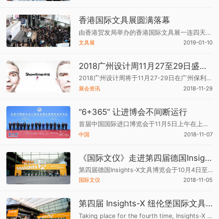
香港国际文具展圆满落幕
由香港贸发局举办的香港国际文具展一连四天于香港会议展览中心举行，同期举行的还有香港玩具展、香港贸发局香港婴儿用品展，三展合共吸引接近3,000家环球展商，展示各类创新产品。
文具展
2019-01-10
2018广州设计周11月27至29日盛大举办
2018广州设计周将于11月27-29日在广州保利世贸博览馆盛大举办，展览规模较去年增长近80%，展出面积达9万㎡，共设9个展馆， 汇聚了20多个国家的700多家设计、艺术、材料、家居、智能和高级定制等领域的品牌商和机构等。
展会资讯
2018-11-29
“6+365” 让进博会不间断运行
首届中国国际进口博览会于11月5日上午在上海隆重开幕，共有172个国家、地区和国际组织参会，3600多家企业参展，规模空前。进博会将“6天+365天”不间断运行，打造“永不落幕的进博会”。
中国
2018-11-07
《国际文仪》走进第四届德国Insights-X文具博览会
第四届德国Insights-X文具博览会于10月4日至6日在德国纽伦堡展览中心举行，本次展览面积约为26,500平方米，汇聚39个国家及地区的311家展商前来参展。《国际文仪》亦受邀前往现场，感受德国文具业的氛围。
国际文仪
2018-11-05
第四届 Insights-X 纽伦堡国际文具行业品牌博览会
Taking place for the fourth time, Insights-X has clearly matured into a brand trade fair. 5,512 trade buyers (2017: 5,578) from 92 countries travelled to Nuremberg from 4 to 6 October 2018 to experience for themselves the unique atmosphere