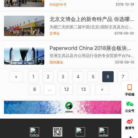
Insights-X
2018-10-19
北京文博会上的新奇特产品 你选哪一样？
为期三天的第二届中国(北京)国际文具及办公用品博览会于9月29日圆满落幕，《国际文仪》亲临现场，为大家搜罗了不少新奇特产品。下面挑出了十件介绍给大家，一起来看看吧
文博会
2018-09-30
Paperworld China 2018展会板块规划全面升级，颠覆传统,看见未来
亚洲文具以及办公用品行业的专业贸易平台Paperworld China中国国际文具及办公用品展览会今年将于11月22至24日在上海虹桥国家会展中心5.2号馆举办。斑马、晨光科力普、马印宁波贝发、青岛昌隆、日本百乐、汕头杰隆、深圳齐心、台湾雄狮、浙江广博等众多国内外知名品牌参
国内展会
2018-09-19
«
1
2
3
4
5
6
7
8
...
12
13
»
手机端
公众号
微博号