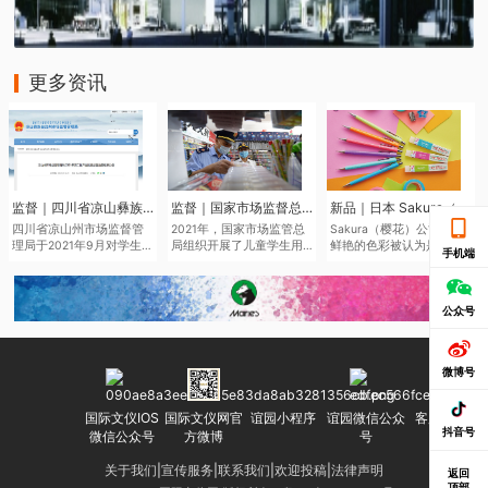
更多资讯
监督｜四川省凉山彝族自治州市场监督管理局于近日发布了2021年第二批产品质量监督抽查结果
监督｜国家市场监督总局通报儿童学生用品产品2021年抽查情况
新品｜日本 Sakura（樱花）将于6月中旬推出全新色系的“Sakura Color Products”自动铅笔与橡皮擦
四川省凉山州市场监督管
2021年，国家市场监管总
Sakura（樱花）公司鉴于
理局于2021年9月对学生文
局组织开展了儿童学生用
鲜艳的色彩被认为是2022
手机端
具、儿童及婴幼儿服装等
品产品质量国家监督抽
年的色彩趋势，该品牌现
儿童学生用品开展质量监
查，共抽查了2050家企业
在正在扩大其产品范围，
督抽查545批次。其中，儿
生产的2186批次儿童学生
本次“Sakura Color
童学生用品监督抽查307批
用品，涉及玩具、童车、
Products”新系列包括六种
公众号
次，合格275批次，不合格
童鞋、儿童及婴幼儿服
新的鲜艳色彩的机械铅笔
32批次，合格产品发现率
装、学生文具、机动车儿
和三种新的橡皮擦，每种
为10.42%。
童乘员用约束系统、运动
都是限量的。
微博号
头盔等7种产品。其中，学
生文具抽查不合格率
7.0%，主要涉及浙江省、
国际文仪IOS
国际文仪网官
谊园小程序
谊园微信公众
客服微信号
广东省等产地的生产企
抖音号
微信公众号
方微博
号
业。
关于我们
|
宣传服务
|
联系我们
|
欢迎投稿
|
法律声明
返回
顶部