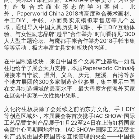
打造复合式商业形态的学习案例。此
外， Paperworld China 2018将高度整合美术画材、
手工DIY、手帐、小而美实景模拟零售店等几个区
域，通过导入中国文具历史时间轴、手工DIY互动体
验、与女性励志品牌“趁早”合作举办“时间看得见”300
人大型主题论坛、与魔都手帐合作举办2018手帐市集
等等活动，极大丰富文具文创板块的内涵。
在中国制造板块，来自中国各个文具产业基地一如既
往地给予了展会大力支持，本届Paperworld China将
迎接来自宁波、温州、义乌、庆元、慈溪、台湾等多
个地方展团的300多家制造企业参展，集中展示中国
在文具制造领域的最高水平，最大程度方便海外买家
在展会中实现一次性集中采购。
文化衍生板块除了会延续之前的东方文化、手工DIY
等创意区域外，本届展会将首次携手IAC SHOW-国际
工艺品暨文创产品展于11月22至24日在上海虹桥国家
会展中心同期同地举办。IAC SHOW-国际工艺品暨文
创产品展由国务院国资委直接管理的央企——中国保