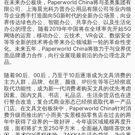
在未来办公板块，Paperworld China将与圣奥集团有
限公司、上海晨光科力普办公用品有限公司等业内领
导企业携手打造面向5G新时代的全新办公场景，向业
界传达绿色办公、智能办公、共享办公、以及生活化
办公的理念。随着2019年中国将在全球率先开始5G
网络的运营，移动办公、云技术、VR会议、数据安全
等等全新的技术将会带来办公领域新一轮的革命性变
化。未来五年，Paperworld China将致力于与业界优
质品牌通力合作，向行业展现最前沿的办公理念及产
品。
随着90后、00后，乃至于10后逐渐成为文具消费的
主力人群，品牌、创意、颜值、IP衍生等等已经彻底
取代功能性，成为新一代消费者购买文具的优先考虑
因素。国内文具、书店、礼品店、生活杂货店也在进
行整合改造，复合式商业形态已经彻底取代单一产品
门店。在文具文创板块中，Paperworld China针对消
费升级而推出的“小而美”实景模拟零售店在过去的两
年中获得了业界的一致好评，今年该区域规模再度升
级，面积将扩大至250平方米，全面融入咖啡茶饮休
闲、美术DIY课程体验、ZAKKA生活杂货等，为业界