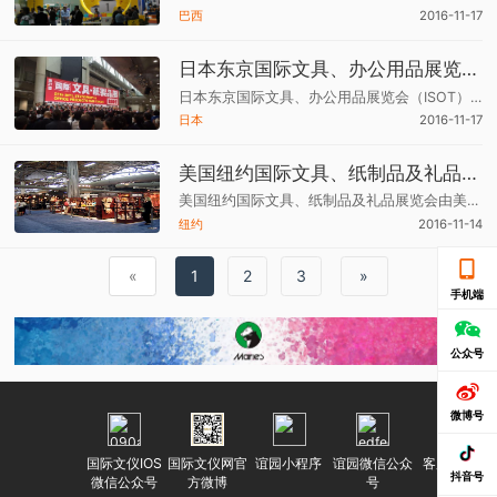
巴西
2016-11-17
日本东京国际文具、办公用品展览将于7月5日举行
日本东京国际文具、办公用品展览会（ISOT）将于2017年07月05日至7日在日本东京国际展览中心举行，该展会是亚洲最大的文具及办公用品贸易展览会及世界六大最重要的文具展会之一。
日本
2016-11-17
美国纽约国际文具、纸制品及礼品展览会于5月15日举办
美国纽约国际文具、纸制品及礼品展览会由美国GLM展览公司（George Little Management,LLC）1947年创办，是目前美国本土唯一一个专业文具展会。
纽约
2016-11-14
«
1
2
3
»
手机端
公众号
微博号
国际文仪IOS
国际文仪网官
谊园小程序
谊园微信公众
客服微信号
抖音号
微信公众号
方微博
号