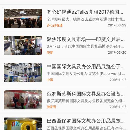
齐心好视通ezTalks亮相2017德国CeBIT展
全球规模最大、德国汉诺威信息及通信技术博览会，以“数字经济——永无止境”为主题，聚焦人工智能、自主系统、虚拟和增强现实、智能机器人及无人机等领域的所有最新进展，涵盖大数据、云应用、物联网、移动解决方案、安全和社会化商业等趋势。
齐心好视通
2017-03-29
聚焦印度文具市场——印度文具展推介会
3月17日，值此中国国际文具礼品博览会召开之际，印度文具展推荐会及印度市场介绍论坛在国际会展中心7号馆会议室举行。
印度
2017-03-20
中国国际文具及办公用品展览会于10月15日举办
中国国际文具及办公用品展览会(Paperworld China)由中国轻工工艺品进出口商会和德国法兰克福展览公司（Messe Frankfurt GmbH）共同主办，后者是全球规模最大,最权威的法兰克福国际纸制品世界、文具办公用品世界(Paperworld)的主办方。
中国
2016-11-17
俄罗斯莫斯科国际文具及办公设备展览会于9月23日举办
俄罗斯莫斯科国际文具及办公设备展览会的组织者是俄罗斯文具及办公用品制造商协会，一年一届，俄罗斯最大最现代的库洛库斯国际展览中心举办。
俄罗斯
2016-11-17
巴西圣保罗国际文教办公用品展览会于8月1日举办
巴西圣保罗国际文教办公用品展览会已有29年历史，是南美洲最大的文具及办公用品贸易博览会也是世界上最要的IT展会之一，也是世界上参观人数最多的文具展会之一。