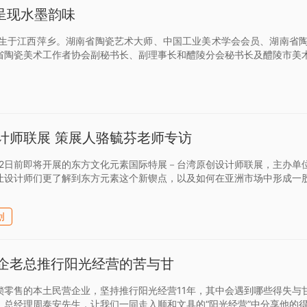
”呈现水墨韵味
7年生于江西萍乡。湖南省陶瓷艺术大师、中国工业美术学会会员、湖南省
省陶瓷美术工作者协会副秘书长、副理事长和醴陵分会秘书长及醴陵市美
计师联展 策展人骆毓芬老师专访
至22日前即将开展的东方文化元素国际特展－台湾原创设计师联展，主办
让设计师们更了解到东方元素这个新锲点，以及如何在亚洲市场中形成一
创
企老总推行阳光经营的苦与甘
锁零售的本土民营企业，坚持推行阳光经营11年，其中会遇到哪些得失与
、总经理周泰安先生，让我们一同走入顺和文具的“阳光经营”中分享他的