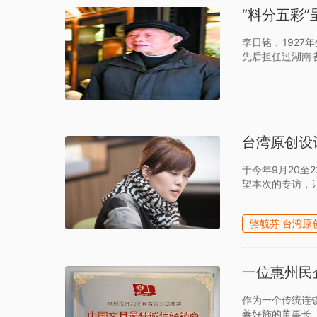
“料分五彩
李日铭，192
先后担任过湖南
台湾原创设
于今年9月20
望本次的专访，
骆毓芬 台湾原
一位惠州民
作为一个传统连
善好施的董事长