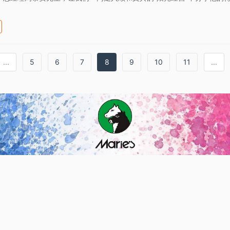
...
5
6
7
8
9
10
11
...