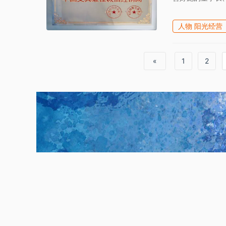
人物 阳光经营
«
1
2