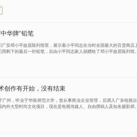
“中华牌”铅笔
川广安邓小平故居陈列馆里，展示着小平同志在当时全国最大的百货商店
们用剩下的最后一封铅笔，后由小平同志家人捐赠给了邓小平故居陈列馆
术创作有开始，没有结束
于广州，毕业于华南师范大学，曾从事商业企业管理，后调入广东电视
国内外大型时尚文化项目，现在是电视传媒人、自由撰稿人及知名摄影师