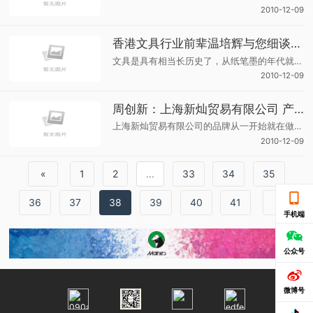
2010-12-09
香港文具行业前辈温培辉与您细谈品牌内涵
文具是具有相当长历史了，从纸笔墨的年代就开始有，在香港也是历史悠久。从销售形式来说，在香港最早的就直销形式，其中有一种零售的形式，还有批发形式。
2010-12-09
周创新：上海新灿贸易有限公司 产品体验中心
上海新灿贸易有限公司的品牌从一开始就在做推广，当时主要从耗材入手。在行内时间的沉淀比较长，加上10多年来对产品的质量把控还不错，所以市场上对新灿这个品牌的反应还是相当不错的。
2010-12-09
«
1
2
...
33
34
35
36
37
38
39
40
41
»
手机端
公众号
微博号