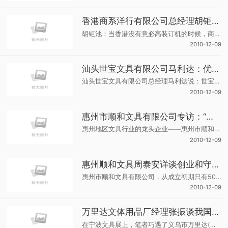
香港商系洋行有限公司总经理胡钜池：敢为人所不敢为
胡钜池：当香港没有意必高装订机的时候，商系把原本占领整个香港的市场品牌推挤掉，变成他们的天下；当香港没隐密士碎纸机的时候，商系敢为人先，从零市场到全部市常从中我们不得不说，商系是香港文具界的王者，所向披靡，敢为人所不为。
2010-12-09
汕头世宝文具有限公司马利达：优化产品，不做扁平市场
汕头世宝文具有限公司总经理马利达说：世宝的定位是中端产品，利用自身的优势让利给消费者，以中低的价格打开市常
2010-12-09
惠州市顺和文具有限公司专访：“二等良民”的“一流公司”
惠州地区文具行业的龙头企业——惠州市顺和文具有限公司，成立于1994年，前身是惠州市惠城区顺和文具礼品店。目前是惠州市业内规模最大、品种最齐全的文具专业公司。
2010-12-09
惠州顺和文具周泰安详谈创业和守业之道
惠州市顺和文具有限公司，从成立初期只有5000元本金发展成为目前惠州市规模最大、品种最齐全的文具专业公司。公司总经理周泰安向我们讲述了他的创业与守业之道：“不博弈，做多少贡献要多少支持”。
2010-12-09
万里达文体用品厂经理张振谈我国文体用品出口贸易
在宁波文具展上，笔者巧遇了义乌市万里达(册源)文体用品厂的外贸部经理张振。见到张经理时，他正捏着一本皮面笔记本，操着一口流利的英文和一群阿拉伯客商激烈商讨，大有诸葛亮舌战群儒之势。谈到出口时，张经理打开了他的话匣子。