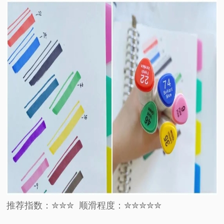
推荐指数：✮✮✮
顺滑程度：✮✮✮✮✮