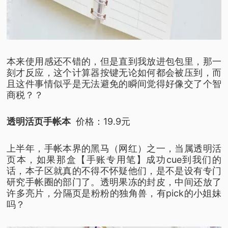
本来使用感还不错的，
但是直到我放进包包里，
那一
刻才反应，
这个计算器按键无论如何都会被压到，
而
且这件事情似乎是无法避免的
瞬间觉得好像交了个智
商税？？
透明活页手帐本
价格：19.9元
上半年，手帐本界的黑马（网红）之一，
当属透明活
页本，
如果那盒【手账专用笔】成功cue到我们的
话，
本子区就真的不得不怀疑他们，
是不是设有专门
研究手帐圈的部门了。
透明果冻的封皮，
中间还放了
许多亮片，
分隔页是粉粉的独角兽，
有pick的小姐妹
吗？