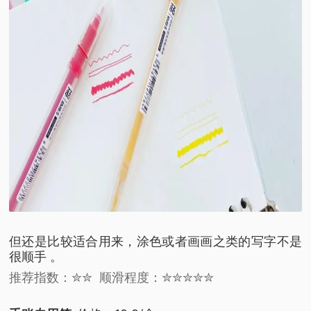
但还是比较适合用来，
涂色或者画画之类的
写字不是
很顺手 。
推荐指数：✮✮
顺滑程度：✮✮✮✮✮