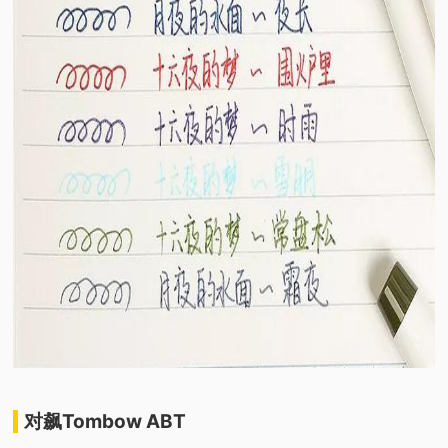
对飙Tombow ABT