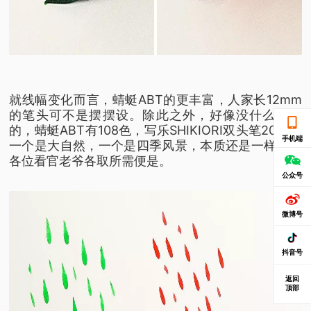
就线幅变化而言，蜻蜓ABT的更丰富，人家长12mm
的笔头可不是摆摆设。除此之外，好像没什么可比
的，蜻蜓ABT有108色，写乐SHIKIORI双头笔20色。
手机端
一个是大自然，一个是四季风景，本质还是一样的，
各位看官老爷各取所需便是。
公众号
微博号
抖音号
返回
顶部