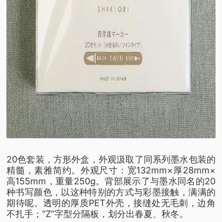
20色套装，方形外盒，外观汲取了同系列墨水包装的
精髓，素雅简约。
外观尺寸：宽132mm×厚28mm×
高155mm，重量250g。
背部展示了与墨水同名的20
种书写颜色，以这种特别的方式与彩墨接触，满满的
期待呢。
透明的厚质PET外壳，接缝处无毛刺，边角
不扎手；“Z”字型分隔板，划分出春夏、秋冬。