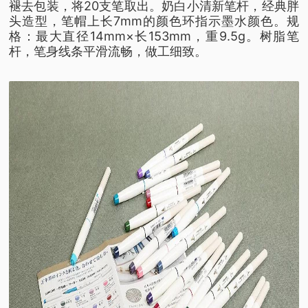
褪去包装，将20支笔取出。奶白小清新笔杆，经典胖
头造型，笔帽上长7mm的颜色环指示墨水颜色。
规
格：最大直径14mm×长153mm，重9.5g。
树脂笔
杆，笔身线条平滑流畅，做工细致。