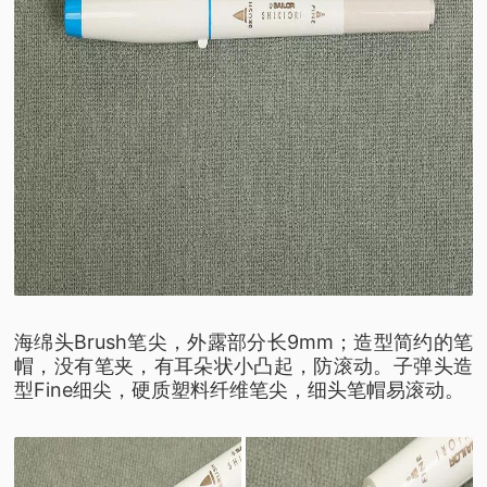
海绵头Brush笔尖，外露部分长9mm；造型简约的笔
帽，没有笔夹，有耳朵状小凸起，防滚动。子弹头造
型Fine细尖，硬质塑料纤维笔尖，细头笔帽易滚动。