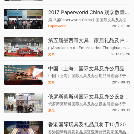
2017 Paperworld China 观众数量再攀高峰
第13届Paperworld China中国国际文具及办公用品展览会圆满落幕，来自全球各地的23,368名（2016：22,932名）观众齐聚上海新国际博览中心，买家数量位列前十的国家及地区包括日本、美国、香港、台湾、韩国、印度、德国、法国、泰国和英国。
Paperworld
2017-10-30
第五届墨西哥文具、家居礼品及户外用品展于11月23至25日举行
由Asociacion de Empresarios Zhonghua en Mexico.A.C主办的第五届墨西哥文具、家居礼品及户外用品展于11月23日-25日在墨西哥城WTC世贸中心举行，该展会从2012年开始举办至今得到了中国驻墨西哥大使馆、墨西哥经济部、墨西哥杜兰戈州等单位的大力支持。
文具
2017-09-26
中国（上海）国际文具及办公用品展览会
中国（上海）国际文具及办公用品展览会将于2017年9月21至23日在上海举行，由中国轻工工艺品进出口商会和德国法兰克福展览公司共同主办，两家主办单位联手将中国国际文具及办公用品展览会打造成中国乃至亚太地区规模最大、最权威的国际展会。
文具
2017-09-13
俄罗斯莫斯科国际文具及办公设备展览会将于9月23日开幕
俄罗斯莫斯科国际文具及办公设备展览会将于9月23日至25日在莫斯科举行，该展会近200家企业参展，共25个国家近12000多个专业观众到会参观采购。因为迫于国际压力，俄在关税、市场规范等方面都将做出相应的调整，这对于“中国制造”在当地健康发展大有裨益。
展览
2017-09-13
香港国际玩具及礼品展将于10月20日开幕
香港国际玩具及礼品展暨亚洲赠品及家居用品展MEGA SHOW PART 1将于2017年10月20日至23日在香港湾仔举行，MEGA SHOW PART 1贵为全港最大型的商贸展览会之一。展期恰值广交会换展空档期，历届万商云集，是国内企业贸易推广、结识新客户、巩固老客户的绝佳商贸平