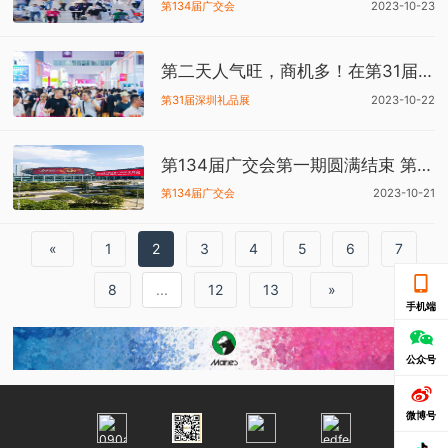
第134届广交会
2023-10-23
第二天人气旺，商机多！在第31届深圳礼品展谈生意，看趋势，会天下朋友！
第31届深圳礼品展
2023-10-22
第134届广交会第一期圆满结束 第二期将于10月23日开展
第134届广交会
2023-10-21
«
1
2
3
4
5
6
7
8
...
12
13
»
手机端
公众号
微博号