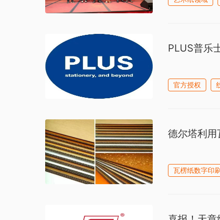
PLUS普乐
官方授权
德尔塔利用
瓦楞纸数字印
喜报！天章