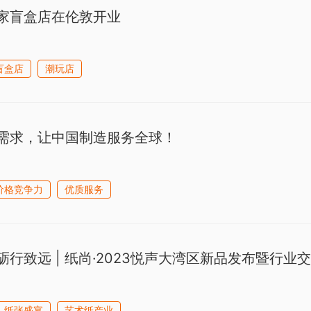
家盲盒店在伦敦开业
盲盒店
潮玩店
需求，让中国制造服务全球！
价格竞争力
优质服务
砺行致远 | 纸尚·2023悦声大湾区新品发布暨行业
纸张盛宴
艺术纸产业