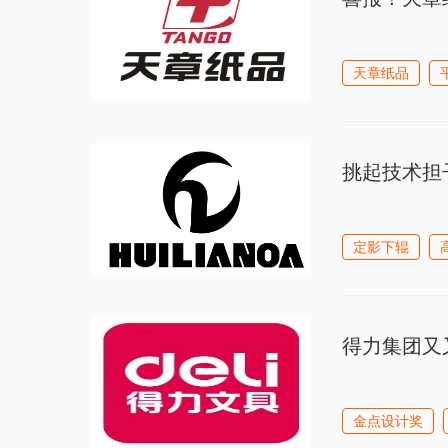
天章纸品
挑起技术担
定影下辊
得力集团又
金点设计奖