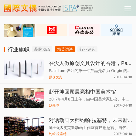
行业旗帜
品牌动态
精英访谈
行业评选
在没人做原创文具设计的香港，Paul想靠细节取胜
Paul Lam 设计的第一件产品是名为 Origin 的笔获得了德国红点设计奖以及日本优良设计奖，之后又设计了简易名片盒 I am，使收纳名片更省时方便。
原创文具
2017-04-10
赵开坤回顾展亮相中国美术馆
2017年4月8日上午，由中国美术家协会、中国油画协会、吉林艺术学院联合举办的“与自然对话--赵开坤油画作品回顾展”在中国美术馆开幕，举办此次回顾展旨在表达赵开坤的缅怀与纪念。
赵开坤
2017-04-10
对话动画大师约翰·拉塞特，未来新片计划公布！
迪士尼&皮克斯动画工作室首席创意官、当代动画大师约翰·拉塞特（John Lasseter) 来到上海，与数百名粉丝及动画艺术专业类学生分享了迪士尼和皮克斯未来的动画新片计划，与大家畅聊动画创作，并首次揭晓了他夏威夷衫的秘密！
约翰·拉塞特
2017-04-10