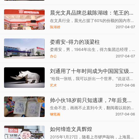
晨光文具品牌总裁陈湖雄：笔王的成长
在文具行业，晨光占据了60%的份额的国内市场，而且在国际品牌竞争当中，也没有失去阵地。全球最大的制笔公司“Sanford”进入中国市场做了13年还是以失败告终；全世界第二品牌“BIC”，同样在中国没有成功开拓市场，所以，中国目前的本土企业还是具有一定优势的。
陈湖雄
2017-04-07
娄甫安-得力的顶梁柱
娄甫安，男，1964年出生，得力集团总经理，宁波市文具协会副会长、宁海县人大代表，中国文体用品协会金属文具专业委员会主任。
办公
2017-04-07
刘通用了十年时间成为中国国宝级折纸大师
“给我一张纸，我可以折出一个世界。”说这话的小伙叫刘通，或许很多人对这个名字尚不熟悉，但他身上已经背负了太多“国字号”荣誉：“中国折纸大师” “中国折纸第一人”“中国唯一一位折纸国礼设计师”“米兰世博会中国特约设计师”···
艺术
2017-04-06
帅小伙18岁前只知逃课，7年后竟成钢笔画领军人物
生命不息，画画不止直到今天，翻阅着以前的一本本画册，欧阳鹏杰还会忍不住泪流满面。因为他被一切的改变感动着，他从未想过自己会那么努力，从未想过会如此坚持。虽然“叛逆”，但是很努力！
钢笔画
2017-04-06
如何缔造文具辉煌
2015年1月27日，随着上市锣声敲响，上海晨光文具股份有限公司在上海证券交易所正式 挂牌。由于事前晨光估值被严重低估，发行市盈率不到行业市盈率的1/3，所以当天顶格开 盘后，全线持续涨停，陈湖雄一跃成为身家50亿的“笔王”。