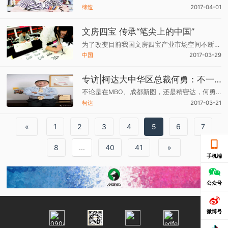
缔造
2017-04-01
文房四宝 传承“笔尖上的中国”
为了改变目前我国文房四宝产业市场空间不断萎缩、传统工艺濒临失传、专业人才青黄不接、行业发展陷入困境的现状，工信部近日发布《关于促进文房四宝产业发展的指导意见》（以下简称《指导意见》），提出加强对文房四宝产业的统筹和规划，促进文房四宝产业传承
中国
2017-03-29
专访|柯达大中华区总裁何勇：不一样的柯达
不论是在MBO、成都新图，还是精密达，何勇先生给人的印象是一直保存着他的理想和激情，以及触摸未来时所留下来的温度，就如同他几年前所提出的观点或议题，在如今的印刷包装行业仍不过时一样。
柯达
2017-03-21
«
1
2
3
4
5
6
7
8
...
40
41
»
手机端
公众号
微博号