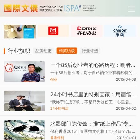
行业旗帜
品牌动态
精英访谈
行业评选
一个85后创业者的心路历程：剩者为王
一个85后创业者，对于自己的企业有着独特的管理方式，高情商和低姿态，成就了这个业绩一年增长超过十倍的企业，事业的成功，也让他有了更多的思考和创新。
创业
2015-04-08
24小时书店里的特别画家：用画笔记录广州日与夜
“我终于忙成了狗，不是只为这份工，心里若是承着梦，狗屎拌饭也感动。”——这是阿飞作品《狗诗三首》中的诗句，用幽默的方式表现职场生活。
24小时书店
2015-04-02
水墨部门陈俊锋：推“纸上作品”专场，关注纸上创作
保利香港2015年春季拍卖会将于4月4日至7日在香港君悦酒店举行。其中，中国当代水墨部首次推出的“中国现当代纸上作品专场”受到藏家关注。
香港保利
2015-04-01