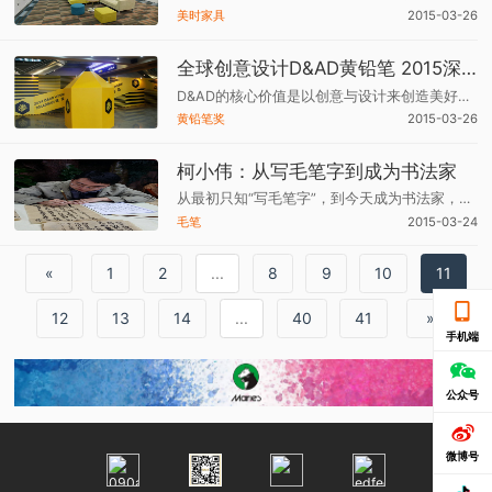
美时家具
2015-03-26
全球创意设计D&AD黄铅笔 2015深圳展策展人石婧专访
D&AD的核心价值是以创意与设计来创造美好世界这样的精神。通过看展览，大家会发现，创意与设计已经超越了以往理解的专业性的界线，只有设计师，广告公司的人才会去做，去关注。大家会看到不少脱离商业性的好创意，真的可以起到“拯救世界”的作用。
黄铅笔奖
2015-03-26
柯小伟：从写毛笔字到成为书法家
从最初只知“写毛笔字”，到今天成为书法家，柯小伟经历了怎样的书法之路？16日，《巴蜀周末》记者走近柯小伟，听他讲述自己与书法的故事。
毛笔
2015-03-24
«
1
2
...
8
9
10
11
12
13
14
...
40
41
»
手机端
公众号
微博号