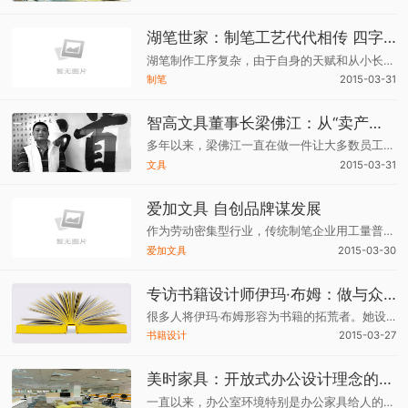
湖笔世家：制笔工艺代代相传 四字家训牢记心中
湖笔制作工序复杂，由于自身的天赋和从小长辈的熏陶，钱建梁“刻字”功底不错。可接手“双喜”后，除了公司经营管理外，他每天要多花费四个小时到一线车间学习各道工艺。
制笔
2015-03-31
智高文具董事长梁佛江：从“卖产品”到“做文化”的民族品牌
多年以来，梁佛江一直在做一件让大多数员工觉得很笨的事情——培育发展企业文化。但随着宏观经济产能过剩特点日渐明显，他越来越坚定自己当初的道路。
文具
2015-03-31
爱加文具 自创品牌谋发展
作为劳动密集型行业，传统制笔企业用工量普遍较大。与之相矛盾的，却是近年来愈来愈紧张的劳动力资源。从贴牌生产到自创品牌，这无疑是一个很大的跨度和挑战，对产品质量、设计款式、销售渠道和宣传等都提出了更高的要求。
爱加文具
2015-03-30
专访书籍设计师伊玛·布姆：做与众不同的书
很多人将伊玛·布姆形容为书籍的拓荒者。她设计的300多部书里，充满了各种鲜见的形式、材料、色彩，创新的画面和文字处理赋予了书籍新的呈现方式，给读者视觉和触觉的双重阅读体验。
书籍设计
2015-03-27
美时家具：开放式办公设计理念的践行者
一直以来，办公室环境特别是办公家具给人的感觉是色彩单调，款式固定保守，只是为了满足办公的基本功能。然而随着人们审美能力及消费水平的提升，人们对办公环境尤其是对办公家具的要求越来越高。