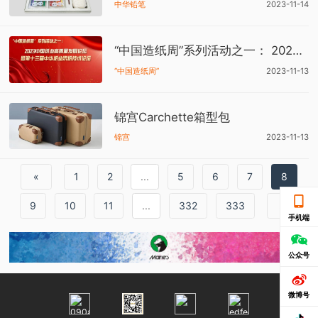
中华铅笔
2023-11-14
“中国造纸周”系列活动之一： 2023中国纸业高质量发展论坛暨第十三届中华纸业浆纸技术论坛
“中国造纸周”
2023-11-13
锦宫Carchette箱型包
锦宫
2023-11-13
«
1
2
...
5
6
7
8
9
10
11
...
332
333
»
手机端
公众号
微博号