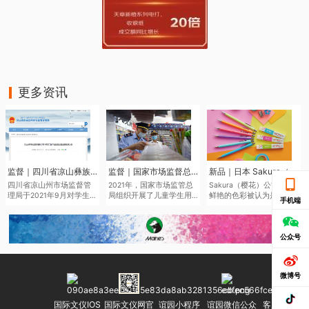
更多资讯
监督｜四川省凉山彝族自治州市场监督管理局于近日发布了2021年第二批产品质量监督抽查结果
监督｜国家市场监督总局通报儿童学生用品产品2021年抽查情况
新品｜日本 Sakura（樱花）将于6月中旬推出全新色系的“Sakura Color Products”自动铅笔与橡皮擦
四川省凉山州市场监督管
2021年，国家市场监管总
Sakura（樱花）公司鉴于
理局于2021年9月对学生文
局组织开展了儿童学生用
鲜艳的色彩被认为是2022
手机端
具、儿童及婴幼儿服装等
品产品质量国家监督抽
年的色彩趋势，该品牌现
儿童学生用品开展质量监
查，共抽查了2050家企业
在正在扩大其产品范围，
督抽查545批次。其中，儿
生产的2186批次儿童学生
本次“Sakura Color
童学生用品监督抽查307批
用品，涉及玩具、童车、
Products”新系列包括六种
公众号
次，合格275批次，不合格
童鞋、儿童及婴幼儿服
新的鲜艳色彩的机械铅笔
32批次，合格产品发现率
装、学生文具、机动车儿
和三种新的橡皮擦，每种
为10.42%。
童乘员用约束系统、运动
都是限量的。
微博号
头盔等7种产品。其中，学
生文具抽查不合格率
7.0%，主要涉及浙江省、
国际文仪IOS
国际文仪网官
谊园小程序
谊园微信公众
客服微信号