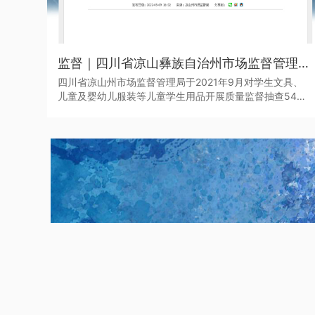
监督｜四川省凉山彝族自治州市场监督管理局于近日发布了2021年第二批产品质量监督抽查结果
四川省凉山州市场监督管理局于2021年9月对学生文具、
儿童及婴幼儿服装等儿童学生用品开展质量监督抽查545
批次。其中，儿童学生用品监督抽查307批次，合格275批
次，不合格32批次，合格产品发现率为10.42%。