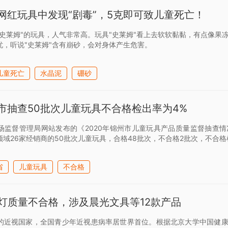
网红玩具中发现“剧毒”，5克即可致儿童死亡！
"史莱姆"的玩具，人气非常高。玩具"史莱姆"看上去软软黏黏，有点像果
忧，听说"史莱姆"含有崩砂，会对身体产生危害。
儿童死亡
水晶泥
硼砂
市抽查50批次儿童玩具不合格检出率为4%
场监督管理局网站发布的《2020年锦州市儿童玩具产品质量监督抽查
域26家经销商的50批次儿童玩具，合格48批次，不合格2批次，不合格
省
儿童玩具
不合格
台灯质量不合格，涉及晨光文具等12款产品
的近视国家，全国青少年近视患病率居世界首位。根据北京大学中国健康发