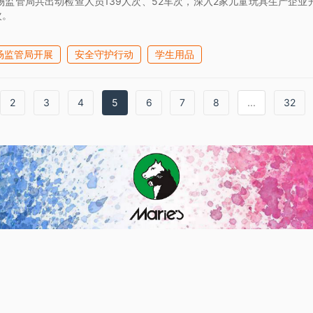
场监管局共出动检查人员139人次、52车次，深入2家儿童玩具生产企
次。
场监管局开展
安全守护行动
学生用品
2
3
4
5
6
7
8
...
32