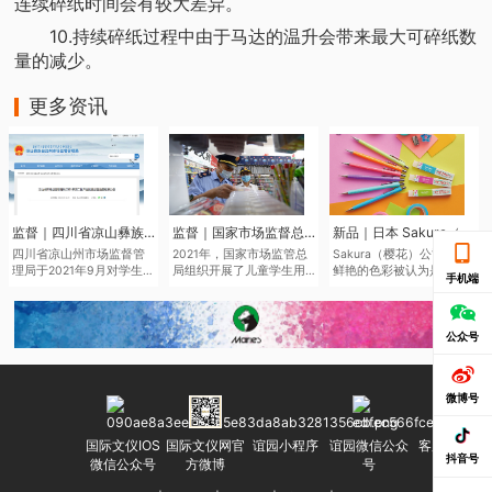
连续碎纸时间会有较大差异。
10.持续碎纸过程中由于马达的温升会带来最大可碎纸数
量的减少。
更多资讯
监督｜四川省凉山彝族自治州市场监督管理局于近日发布了2021年第二批产品质量监督抽查结果
监督｜国家市场监督总局通报儿童学生用品产品2021年抽查情况
新品｜日本 Sakura（樱花）将于6月中旬推出全新色系的“Sakura Color Products”自动铅笔与橡皮擦
四川省凉山州市场监督管
2021年，国家市场监管总
Sakura（樱花）公司鉴于
理局于2021年9月对学生文
局组织开展了儿童学生用
鲜艳的色彩被认为是2022
手机端
具、儿童及婴幼儿服装等
品产品质量国家监督抽
年的色彩趋势，该品牌现
儿童学生用品开展质量监
查，共抽查了2050家企业
在正在扩大其产品范围，
督抽查545批次。其中，儿
生产的2186批次儿童学生
本次“Sakura Color
童学生用品监督抽查307批
用品，涉及玩具、童车、
Products”新系列包括六种
公众号
次，合格275批次，不合格
童鞋、儿童及婴幼儿服
新的鲜艳色彩的机械铅笔
32批次，合格产品发现率
装、学生文具、机动车儿
和三种新的橡皮擦，每种
为10.42%。
童乘员用约束系统、运动
都是限量的。
微博号
头盔等7种产品。其中，学
生文具抽查不合格率
7.0%，主要涉及浙江省、
国际文仪IOS
国际文仪网官
谊园小程序
谊园微信公众
客服微信号
广东省等产地的生产企
抖音号
微信公众号
方微博
号
业。