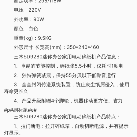
额定功率：295/115W
电压：220V
外功率：90W
颜色：白色
重量(kg)：9.5KG
外形尺寸 长宽高(mm)：350*240*460
三木SD9280迷你办公家用电动碎纸机产品信息：
1、卓越的节能控制，碎纸张5.5小时，仅耗时1度电
2、独特弹簧减震，保持55分贝以下低噪音运行
3、全全封闭传送系统装置，防止灰尘纸屑侵入，使用
寿命更长久
4、产品升级附赠4个脚轮，机器移动更方便、省力
#p#副标题#e#
三木SD9280迷你办公家用电动碎纸机产品特点：
1、拉门断电：拉开碎纸箱，自动切断电源，并有提示
灯显示。