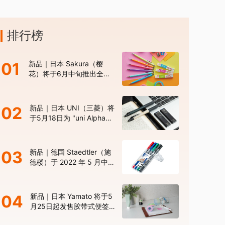
排行榜
01
新品｜日本 Sakura（樱
花）将于6月中旬推出全新
色系的“Sakura Color
Products”自动铅笔与橡皮
擦
02
新品｜日本 UNI（三菱）将
于5月18日为 "uni Alpha
Gel Switch" 机械铅笔推出
限定版新色
03
新品｜德国 Staedtler（施
德楼）于 2022 年 5 月中旬
发布新型 “Lumocolor Duo”
高性能油性记号笔
04
新品｜日本 Yamato 将于5
月25日起发售胶带式便签
“Memoc Roll Tape 30 周