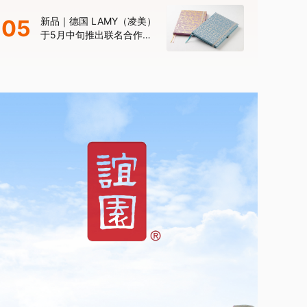
年限量款”
05
新品｜德国 LAMY（凌美）
于5月中旬推出联名合作款
笔记本