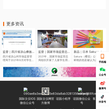
更多资讯
监督｜四川省凉山彝族自治州市场监督管理局于近日发布了2021年第二批产品质量监督抽查结果
监督｜国家市场监督总局通报儿童学生用品产品2021年抽查情况
新品｜日本 Sakura（樱花）将于6月中旬推出全新色系的“Sakura Color Products”自动铅笔与橡皮擦
四川省凉山州市场监督管
2021年，国家市场监管总
Sakura（樱花）公司鉴于
理局于2021年9月对学生文
局组织开展了儿童学生用
鲜艳的色彩被认为是2022
手机端
具、儿童及婴幼儿服装等
品产品质量国家监督抽
年的色彩趋势，该品牌现
儿童学生用品开展质量监
查，共抽查了2050家企业
在正在扩大其产品范围，
督抽查545批次。其中，儿
生产的2186批次儿童学生
本次“Sakura Color
童学生用品监督抽查307批
用品，涉及玩具、童车、
Products”新系列包括六种
公众号
次，合格275批次，不合格
童鞋、儿童及婴幼儿服
新的鲜艳色彩的机械铅笔
32批次，合格产品发现率
装、学生文具、机动车儿
和三种新的橡皮擦，每种
为10.42%。
童乘员用约束系统、运动
都是限量的。
微博号
头盔等7种产品。其中，学
生文具抽查不合格率
7.0%，主要涉及浙江省、
国际文仪IOS
国际文仪网官
谊园小程序
谊园微信公众
客服微信号
广东省等产地的生产企
抖音号
微信公众号
方微博
号
业。