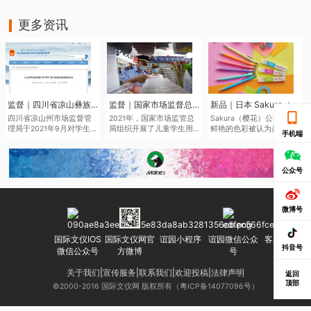
更多资讯
监督｜四川省凉山彝族自治州市场监督管理局于近日发布了2021年第二批产品质量监督抽查结果
监督｜国家市场监督总局通报儿童学生用品产品2021年抽查情况
新品｜日本 Sakura（樱花）将于6月中旬推出全新色系的“Sakura Color Products”自动铅笔与橡皮擦
四川省凉山州市场监督管
2021年，国家市场监管总
Sakura（樱花）公司鉴于
理局于2021年9月对学生文
局组织开展了儿童学生用
鲜艳的色彩被认为是2022
手机端
具、儿童及婴幼儿服装等
品产品质量国家监督抽
年的色彩趋势，该品牌现
儿童学生用品开展质量监
查，共抽查了2050家企业
在正在扩大其产品范围，
督抽查545批次。其中，儿
生产的2186批次儿童学生
本次“Sakura Color
童学生用品监督抽查307批
用品，涉及玩具、童车、
Products”新系列包括六种
公众号
次，合格275批次，不合格
童鞋、儿童及婴幼儿服
新的鲜艳色彩的机械铅笔
32批次，合格产品发现率
装、学生文具、机动车儿
和三种新的橡皮擦，每种
为10.42%。
童乘员用约束系统、运动
都是限量的。
微博号
头盔等7种产品。其中，学
生文具抽查不合格率
7.0%，主要涉及浙江省、
国际文仪IOS
国际文仪网官
谊园小程序
谊园微信公众
客服微信号
广东省等产地的生产企
抖音号
微信公众号
方微博
号
业。
关于我们
|
宣传服务
|
联系我们
|
欢迎投稿
|
法律声明
返回
顶部
©2000-2016 国际文仪网 版权所有（粤ICP备14077096号）