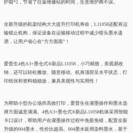
护箱*2，节省了往返维修站的时间，生意维护两不误。
全新升级的机架结构大大提升打印机寿命，L11058还配有运
输锁止机构，保证设备在运输移动过程中减少喷头墨水遗
洒，让用户省心在“方方面面”！
爱普生4色A3+墨仓式®新品L11058，小巧精致，美观易收
纳，还可以轻松搬放、随意移动。机身顶部呈水平状态，打
印纸张和资料稳稳放，兼具美观性与实用性！
为帮助小型办公场所高效打印，爱普生在灌墨操作和墨水选
择方面诚意满满。4色A3+墨仓式®新品L11058机体采用智能
卡口设计，帮助用户在灌墨操作过程中免脏免错，配置全新
升级的004墨水，性价比超高。004墨水延用染料墨水，基于