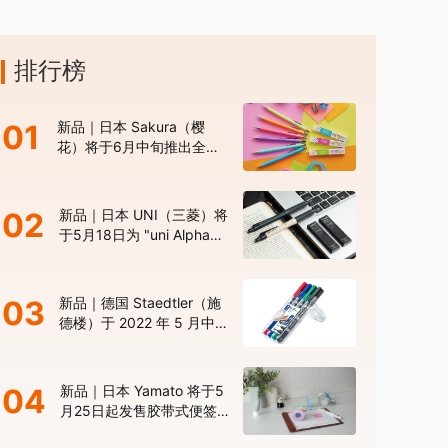
排行榜
01
新品｜日本 Sakura（樱
花）将于6月中旬推出全新
色系的“Sakura Color
Products”自动铅笔与橡皮
擦
02
新品｜日本 UNI（三菱）将
于5月18日为 "uni Alpha
Gel Switch" 机械铅笔推出
限定版新色
03
新品｜德国 Staedtler（施
德楼）于 2022 年 5 月中旬
发布新型 “Lumocolor Duo”
高性能油性记号笔
04
新品｜日本 Yamato 将于5
月25日起发售胶带式便签
“Memoc Roll Tape 30 周