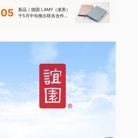
年限量款”
05
新品｜德国 LAMY（凌美）
于5月中旬推出联名合作款
笔记本