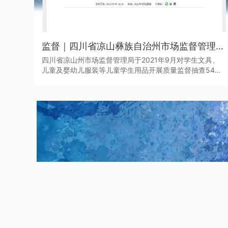
监督｜四川省凉山彝族自治州市场监督管理局于近日发布了2021年第二批产品质量监督抽查结果
四川省凉山州市场监督管理局于2021年9月对学生文具、
儿童及婴幼儿服装等儿童学生用品开展质量监督抽查545
批次。其中，儿童学生用品监督抽查307批次，合格275批
次，不合格32批次，合格产品发现率为10.42%。