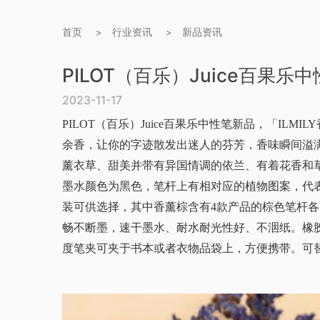
首页
行业资讯
新品资讯
>
>
PILOT（百乐）Juice百果乐
2023-11-17
PILOT（百乐）Juice百果乐中性笔新品，「IL
余香，让你的字迹散发出迷人的芬芳，香味瞬间溢满
薰衣草、甜美并带有异国情调的依兰、有着花香和
墨水颜色为黑色，笔杆上有相对应的植物图案，代
装可供选择，其中香薰棕含有4款产品的棕色笔杆各
畅不断墨，速干墨水、耐水耐光性好、不洇纸。橡
度笔夹可夹于书本或者衣物品袋上，方便携带。可