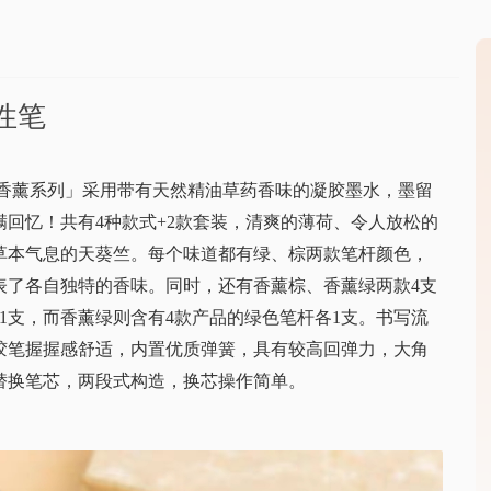
中性笔
MILY香薰系列」采用带有天然精油草药香味的凝胶墨水，墨留
回忆！共有4种款式+2款套装，清爽的薄荷、令人放松的
草本气息的天葵竺。每个味道都有绿、棕两款笔杆颜色，
表了各自独特的香味。同时，还有香薰棕、香薰绿两款4支
1支，而香薰绿则含有4款产品的绿色笔杆各1支。书写流
胶笔握握感舒适，内置优质弹簧，具有较高回弹力，大角
替换笔芯，两段式构造，换芯操作简单。