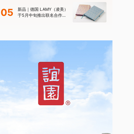
年限量款”
05
新品｜德国 LAMY（凌美）
于5月中旬推出联名合作款
笔记本