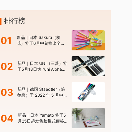
排行榜
01
新品｜日本 Sakura（樱
花）将于6月中旬推出全新
色系的“Sakura Color
Products”自动铅笔与橡皮
擦
02
新品｜日本 UNI（三菱）将
于5月18日为 "uni Alpha
Gel Switch" 机械铅笔推出
限定版新色
03
新品｜德国 Staedtler（施
德楼）于 2022 年 5 月中旬
发布新型 “Lumocolor Duo”
高性能油性记号笔
04
新品｜日本 Yamato 将于5
月25日起发售胶带式便签
“Memoc Roll Tape 30 周