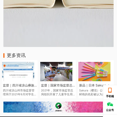
更多资讯
监督｜四川省凉山彝族自治州市场监督管理局于近日发布了2021年第二批产品质量监督抽查结果
监督｜国家市场监督总局通报儿童学生用品产品2021年抽查情况
新品｜日本 Sakura（樱花）将于6月中旬推出全新色系的“Sakura Color Products”自动铅笔与橡皮擦
四川省凉山州市场监督管
2021年，国家市场监管总
Sakura（樱花）公司鉴于
理局于2021年9月对学生文
局组织开展了儿童学生用
鲜艳的色彩被认为是2022
手机端
具、儿童及婴幼儿服装等
品产品质量国家监督抽
年的色彩趋势，该品牌现
儿童学生用品开展质量监
查，共抽查了2050家企业
在正在扩大其产品范围，
督抽查545批次。其中，儿
生产的2186批次儿童学生
本次“Sakura Color
童学生用品监督抽查307批
用品，涉及玩具、童车、
Products”新系列包括六种
公众号
次，合格275批次，不合格
童鞋、儿童及婴幼儿服
新的鲜艳色彩的机械铅笔