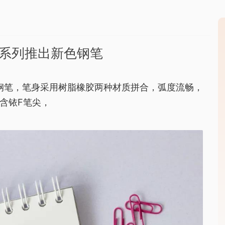
ay系列推出新色钢笔
出新色钢笔，笔身采用树脂橡胶两种材质拼合，弧度流畅，
含铱F笔尖，