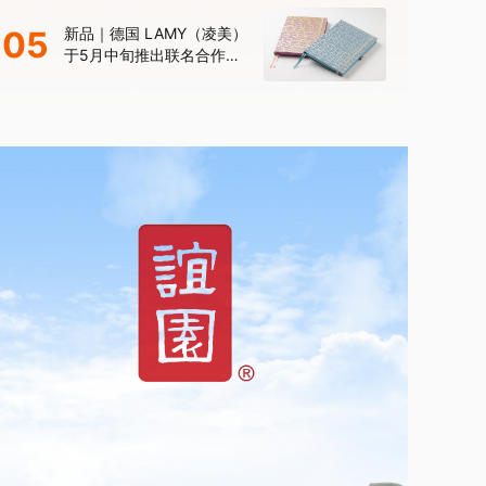
年限量款”
05
新品｜德国 LAMY（凌美）
于5月中旬推出联名合作款
笔记本