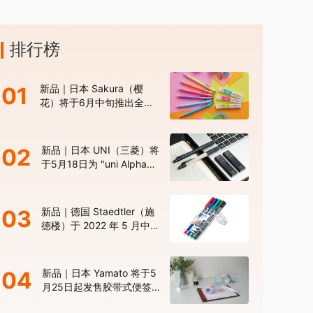
排行榜
01
新品｜日本 Sakura（樱
花）将于6月中旬推出全新
色系的“Sakura Color
Products”自动铅笔与橡皮
擦
02
新品｜日本 UNI（三菱）将
于5月18日为 "uni Alpha
Gel Switch" 机械铅笔推出
限定版新色
03
新品｜德国 Staedtler（施
德楼）于 2022 年 5 月中旬
发布新型 “Lumocolor Duo”
高性能油性记号笔
04
新品｜日本 Yamato 将于5
月25日起发售胶带式便签
“Memoc Roll Tape 30 周