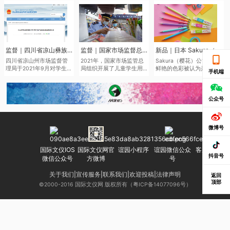
监督｜四川省凉山彝族自治州市场监督管理局于近日发布了2021年第二批产品质量监督抽查结果
监督｜国家市场监督总局通报儿童学生用品产品2021年抽查情况
新品｜日本 Sakura（樱花）将于6月中旬推出全新色系的“Sakura Color Products”自动铅笔与橡皮擦
四川省凉山州市场监督管
2021年，国家市场监管总
Sakura（樱花）公司鉴于
理局于2021年9月对学生文
局组织开展了儿童学生用
鲜艳的色彩被认为是2022
手机端
具、儿童及婴幼儿服装等
品产品质量国家监督抽
年的色彩趋势，该品牌现
儿童学生用品开展质量监
查，共抽查了2050家企业
在正在扩大其产品范围，
督抽查545批次。其中，儿
生产的2186批次儿童学生
本次“Sakura Color
童学生用品监督抽查307批
用品，涉及玩具、童车、
Products”新系列包括六种
公众号
次，合格275批次，不合格
童鞋、儿童及婴幼儿服
新的鲜艳色彩的机械铅笔
32批次，合格产品发现率
装、学生文具、机动车儿
和三种新的橡皮擦，每种
为10.42%。
童乘员用约束系统、运动
都是限量的。
微博号
头盔等7种产品。其中，学
生文具抽查不合格率
7.0%，主要涉及浙江省、
国际文仪IOS
国际文仪网官
谊园小程序
谊园微信公众
客服微信号
广东省等产地的生产企
抖音号
微信公众号
方微博
号
业。
关于我们
|
宣传服务
|
联系我们
|
欢迎投稿
|
法律声明
返回
顶部
©2000-2016 国际文仪网 版权所有（粤ICP备14077096号）