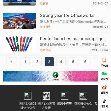
感恩节
2019-01-07
Strong year for Officeworks
澳大利亚办公用品零售商Officeworks报告称截至2018年6月30日止财政年度的销售和盈利增长令人印象深刻。该公司的销售额首次突破20亿澳元（14.5亿美元），达到21.4亿澳元，比上一年增长9.1％，这是Officeworks自收购以来的最高同比增长率。
年度报告
2018-08-21
Pentel launches major campaign for EnerGel
派通计划结合阶段性的节日，开展新一轮的线下宣传活动以支持旗下的EnerGel系列产品，通过广告、比赛、社交媒体等途径，以新鲜有趣的形式，吸引更多的年轻人认识该系列产品。
办公用品
2018-07-04
«
1
2
3
4
5
6
»
手机端
公众号
微博号
国际文仪IOS
国际文仪网官
谊园小程序
谊园微信公众
客服微信号
抖音号
微信公众号
方微博
号