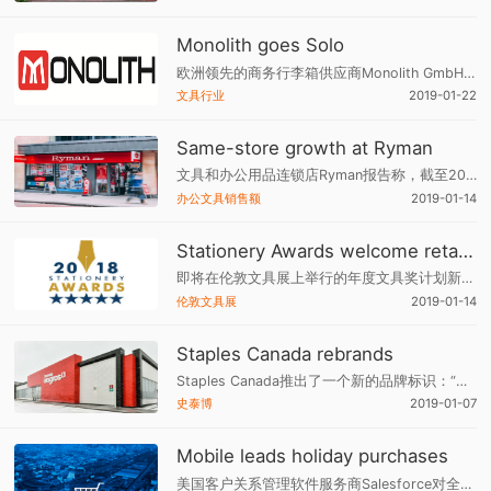
Monolith goes Solo
欧洲领先的商务行李箱供应商Monolith GmbH宣布与Solo New York签署协议，在欧洲销售Solo New York的产品，拓宽欧洲市场，为市场带来各种时尚箱包。
文具行业
2019-01-22
Same-store growth at Ryman
文具和办公用品连锁店Ryman报告称，截至2018年3月底的12个月内，同店销售额增长。其英国大约220家网点同比实现了2％增长。Ryman全年销售额同比持平约1.28亿英镑（1.64亿美元），相当于销售额增长3.4％。
办公文具销售额
2019-01-14
Stationery Awards welcome retailer & designer
即将在伦敦文具展上举行的年度文具奖计划新开设零售商类别奖项及“年度文具设计师”类别奖项，旨在表彰和评估零售行业的良好实践和创新。
伦敦文具展
2019-01-14
Staples Canada rebrands
Staples Canada推出了一个新的品牌标识：“工作和学习公司”。这一变化反映在更新的品牌标志上，并在加拿大推出了两家概念店。这些网点将提供全新的零售体验，鼓励客户与发现区域互动，以测试和学习精选的产品解决方案。
史泰博
2019-01-07
Mobile leads holiday purchases
美国客户关系管理软件服务商Salesforce对全球30多个国家数亿名购物者进行观察，数据显示在感恩节5天假期（2018年11月22日至26日）的购物订单中有66%是通过手机在线下单，其中剁手星期一的订单量达49％。