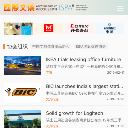
协会组织
中国文教体育用品协会
ISPA国际媒体协会
IKEA trials leasing office furniture
瑞典零售商宜家正在试行一种新的办公家具租赁模式，作为新战略方向的一部分。该试验将于2月末在瑞士开始，为企业提供租赁家具的服务。
宜家
2019-02-11
BIC launches India's largest stationery factory
书写工具制造商BIC Cello将在印度Vapi附近开设亚洲最大的文具工厂，该工厂将雇用约1,500名员工，其设计考虑了环境因素，包括可再生能源和零液体废物排放。
文具行业
2019-01-28
Solid growth for Logitech
瑞士云周边设备供应商罗技公布2019年第三季度财报，其部分运营部门实现了两位数的增长，销售增长强劲。截至2018年12月31日止三个月，销售额按固定汇率计算增长8％至8.64亿美元，这得益于视频协作（+ 60％至7710万美元），平板电脑（+ 34％），游戏（+ 23％）
文具行业
2019-01-28