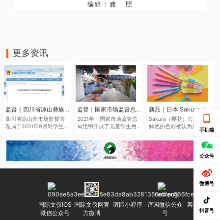
编辑：龚 照
更多资讯
监督｜四川省凉山彝族自治州市场监督管理局于近日发布了2021年第二批产品质量监督抽查结果
监督｜国家市场监督总局通报儿童学生用品产品2021年抽查情况
新品｜日本 Sakura（樱花）将于6月中旬推出全新色系的“Sakura Color Products”自动铅笔与橡皮擦
四川省凉山州市场监督管
2021年，国家市场监管总
Sakura（樱花）公司鉴于
理局于2021年9月对学生文
局组织开展了儿童学生用
鲜艳的色彩被认为是2022
手机端
具、儿童及婴幼儿服装等
品产品质量国家监督抽
年的色彩趋势，该品牌现
儿童学生用品开展质量监
查，共抽查了2050家企业
在正在扩大其产品范围，
督抽查545批次。其中，儿
生产的2186批次儿童学生
本次“Sakura Color
童学生用品监督抽查307批
用品，涉及玩具、童车、
Products”新系列包括六种
公众号
次，合格275批次，不合格
童鞋、儿童及婴幼儿服
新的鲜艳色彩的机械铅笔
32批次，合格产品发现率
装、学生文具、机动车儿
和三种新的橡皮擦，每种
为10.42%。
童乘员用约束系统、运动
都是限量的。
微博号
头盔等7种产品。其中，学
生文具抽查不合格率
7.0%，主要涉及浙江省、
国际文仪IOS
国际文仪网官
谊园小程序
谊园微信公众
客服微信号
广东省等产地的生产企
抖音号
微信公众号
方微博
号
业。