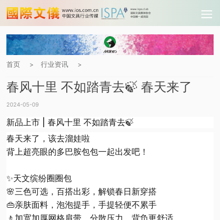
首页
行业资讯
>
>
春风十里 不如踏青去🍃 春天来了
2024-05-09
新品上市 | 春风十里 不如踏青去🍃
春天来了，该去溜娃啦
背上超亮眼的多巴胺包包一起出发吧！
✨天文缤纷圈圈包
🌸三色可选，百搭出彩，解锁春日新穿搭
👜亲肤面料，泡泡提手，手提轻便不累手
🚶加宽加厚网格肩带，分散压力，背负更舒适