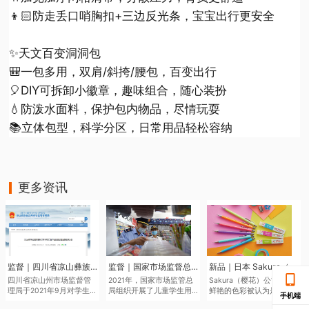
👦🏻防走丢口哨胸扣+三边反光条，宝宝出行更安全
✨天文百变洞洞包
🎒一包多用，双肩/斜挎/腰包，百变出行
🎈DIY可拆卸小徽章，趣味组合，随心装扮
💧防泼水面料，保护包内物品，尽情玩耍
📚立体包型，科学分区，日常用品轻松容纳
更多资讯
监督｜四川省凉山彝族自治州市场监督管理局于近日发布了2021年第二批产品质量监督抽查结果
监督｜国家市场监督总局通报儿童学生用品产品2021年抽查情况
新品｜日本 Sakura（樱花）将于6月中旬推出全新色系的“Sakura Color Products”自动铅笔与橡皮擦
四川省凉山州市场监督管
2021年，国家市场监管总
Sakura（樱花）公司鉴于
理局于2021年9月对学生文
局组织开展了儿童学生用
鲜艳的色彩被认为是2022
手机端
具、儿童及婴幼儿服装等
品产品质量国家监督抽
年的色彩趋势，该品牌现