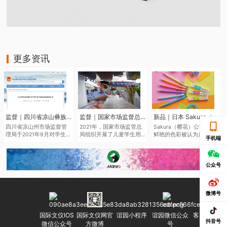
更多资讯
监督｜四川省凉山彝族自治州市场监督管理局于近日发布了2021年第二批产品质量监督抽查结果
监督｜国家市场监督总局通报儿童学生用品产品2021年抽查情况
新品｜日本 Sakura（樱花）将于6月中旬推出全新色系的“Sakura Color Products”自动铅笔与橡皮擦
四川省凉山州市场监督管
2021年，国家市场监管总
Sakura（樱花）公司鉴于
理局于2021年9月对学生文
局组织开展了儿童学生用
鲜艳的色彩被认为是2022
手机端
具、儿童及婴幼儿服装等
品产品质量国家监督抽
年的色彩趋势，该品牌现
儿童学生用品开展质量监
查，共抽查了2050家企业
在正在扩大其产品范围，
督抽查545批次。其中，儿
生产的2186批次儿童学生
本次“Sakura Color
童学生用品监督抽查307批
用品，涉及玩具、童车、
Products”新系列包括六种
公众号
次，合格275批次，不合格
童鞋、儿童及婴幼儿服
新的鲜艳色彩的机械铅笔
32批次，合格产品发现率
装、学生文具、机动车儿
和三种新的橡皮擦，每种
为10.42%。
童乘员用约束系统、运动
都是限量的。
微博号
头盔等7种产品。其中，学
生文具抽查不合格率
7.0%，主要涉及浙江省、
国际文仪IOS
国际文仪网官
谊园小程序
谊园微信公众
客服微信号
广东省等产地的生产企
抖音号
微信公众号
方微博
号
业。