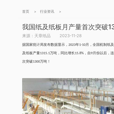
首页
行业资讯
>
>
我国纸及纸板月产量首次突破13
来源：天章纸品
2023-11-28
据国家统计局发布数据显示，
年
月，全国机制纸及
2023
1-10
及纸板产量
万吨，同比增长
，自
月份以后，连
1315.1
15.8%
9
次突破
万吨！
1300