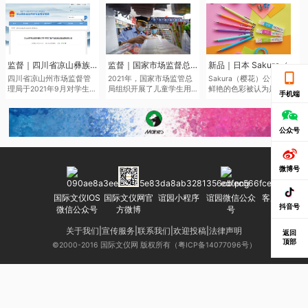
监督｜四川省凉山彝族自治州市场监督管理局于近日发布了2021年第二批产品质量监督抽查结果
监督｜国家市场监督总局通报儿童学生用品产品2021年抽查情况
新品｜日本 Sakura（樱花）将于6月中旬推出全新色系的“Sakura Color Products”自动铅笔与橡皮擦
四川省凉山州市场监督管
2021年，国家市场监管总
Sakura（樱花）公司鉴于
理局于2021年9月对学生文
局组织开展了儿童学生用
鲜艳的色彩被认为是2022
手机端
具、儿童及婴幼儿服装等
品产品质量国家监督抽
年的色彩趋势，该品牌现
儿童学生用品开展质量监
查，共抽查了2050家企业
在正在扩大其产品范围，
督抽查545批次。其中，儿
生产的2186批次儿童学生
本次“Sakura Color
童学生用品监督抽查307批
用品，涉及玩具、童车、
Products”新系列包括六种
公众号
次，合格275批次，不合格
童鞋、儿童及婴幼儿服
新的鲜艳色彩的机械铅笔
32批次，合格产品发现率
装、学生文具、机动车儿
和三种新的橡皮擦，每种
为10.42%。
童乘员用约束系统、运动
都是限量的。
微博号
头盔等7种产品。其中，学
生文具抽查不合格率
7.0%，主要涉及浙江省、
国际文仪IOS
国际文仪网官
谊园小程序
谊园微信公众
客服微信号
广东省等产地的生产企
抖音号
微信公众号
方微博
号
业。
关于我们
|
宣传服务
|
联系我们
|
欢迎投稿
|
法律声明
返回
顶部
©2000-2016 国际文仪网 版权所有（粤ICP备14077096号）