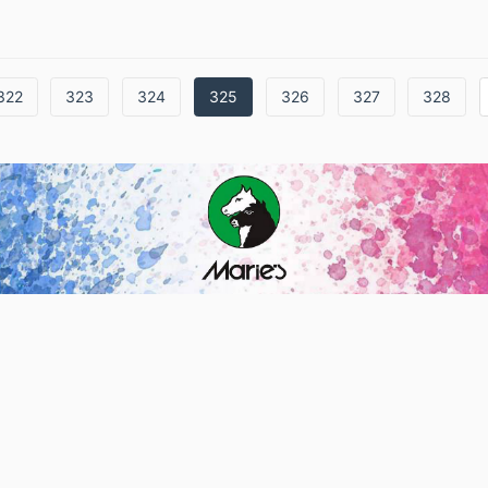
322
323
324
325
326
327
328