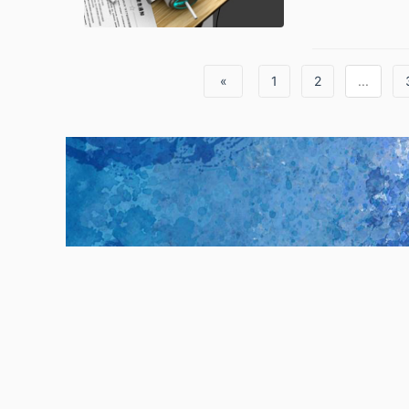
«
1
2
...