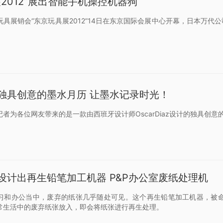
2012”展出智能手机操控机器狗
具展销会“东京玩具展2012”14日在东京国际会展中心开幕，日本万代公
独具创意的墨水月历 让墨水记录时光！
者为各位网友带来的是一款由西班牙设计师OscarDiaz设计的独具创意
设计出再生铅笔加工机器 P&P办公室废纸处理机
习和办公当中，废弃的纸张几乎随处可见。这个再生铅笔加工机器，被命名
常生活中的废弃纸张放入，即会将纸张进行再生处理。