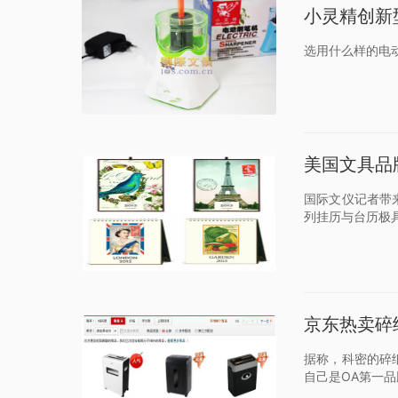
小灵精创新
选用什么样的电
美国文具品牌C
国际文仪记者带来
列挂历与台历极
京东热卖碎
据称，科密的碎
自己是OA第一品