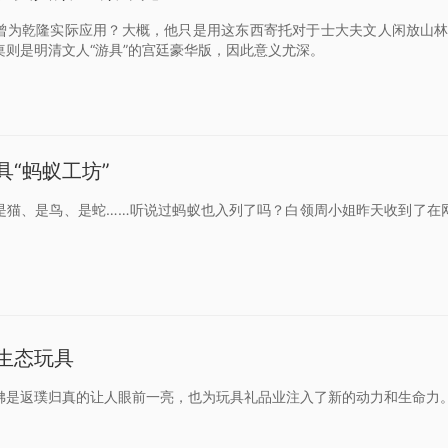
曾为乾隆实际应用？大概，他只是用这东西寄托对于士大夫文人闲放山
桌则是明清文人“游具”的宫廷豪华版，因此意义尤深。
具“蚂蚁工坊”
是猫、是鸟、是蛇……听说过蚂蚁也入列了吗？白领周小姐昨天收到了在网
生态玩具
佛是返璞归真的让人眼前一亮，也为玩具礼品业注入了新的动力和生命力