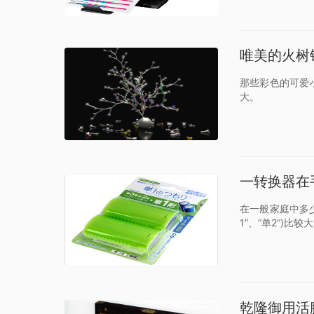
唯美的火树
那些彩色的可爱
大。
一转换器在手
在一般家庭中多少
1”、“单2”)
乾隆御用活