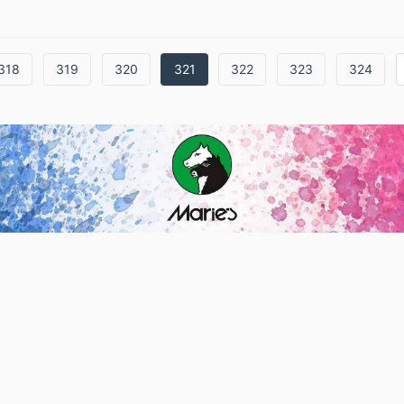
318
319
320
321
322
323
324