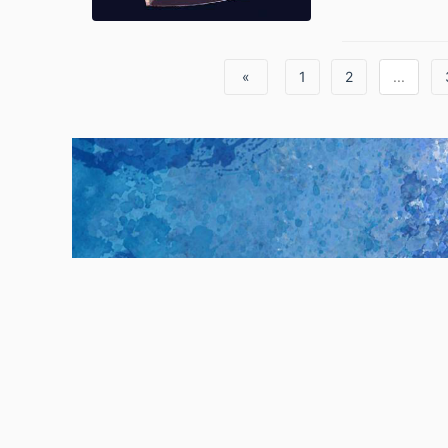
«
1
2
...