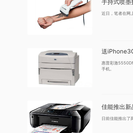
手持式喷墨
近日，笔者在网
送iPhone
惠普彩激5550
手机。
佳能推出新品 
日前佳能推出了两