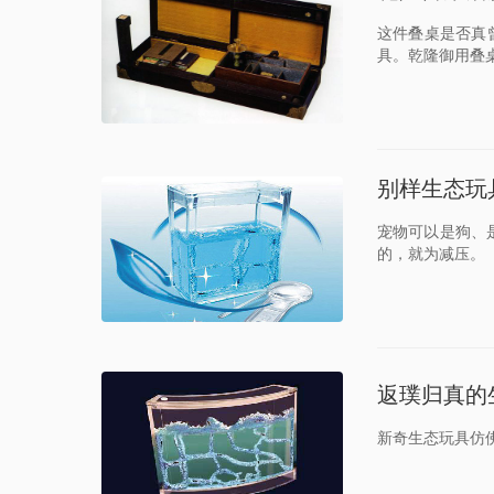
这件叠桌是否真
具。乾隆御用叠
别样生态玩
宠物可以是狗、
的，就为减压。
返璞归真的
新奇生态玩具仿