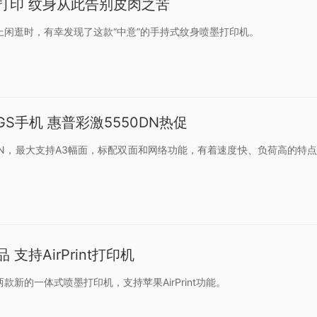
打印 纹身从此告别皮肉之苦
上闲逛时，有幸发现了这款“中意”的手持式纹身喷墨打印机。
3GS手机 惠普彩激5550DN热促
DN，最大支持A3幅面，标配双面和网络功能，有着速度快、负荷高的特点，有
支持AirPrint打印机
款新的一体式喷墨打印机，支持苹果AirPrint功能。