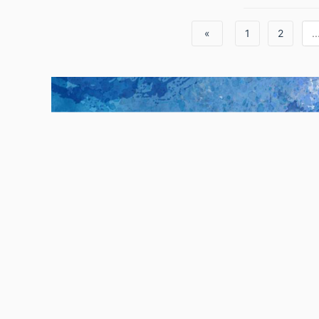
«
1
2
..