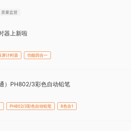
质量监督
时器上新啦
双屏计时器
功能四合一
派通）PH802/3彩色自动铅笔
）
PH802/3彩色自动铅笔
8色合1