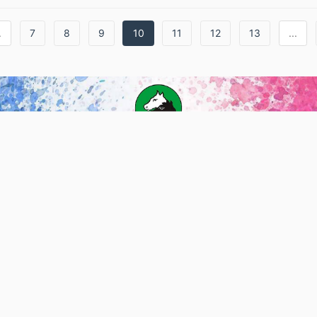
.
7
8
9
10
11
12
13
...