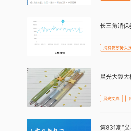
长三角消保
消费复苏势头
晨光大馥大
晨光文具
第831期“