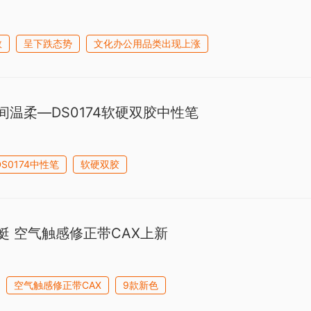
数
呈下跌态势
文化办公用品类出现上涨
间温柔—DS0174软硬双胶中性笔
DS0174中性笔
软硬双胶
蜻蜓 空气触感修正带CAX上新
空气触感修正带CAX
9款新色